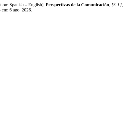
ion: Spanish – English].
Perspectivas de la Comunicación
,
[S. l.]
,
o em: 6 ago. 2026.