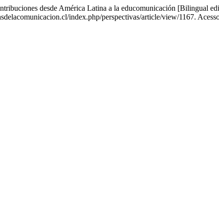
buciones desde América Latina a la educomunicación [Bilingual edit
asdelacomunicacion.cl/index.php/perspectivas/article/view/1167. Acess