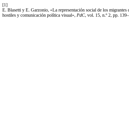
[1]
E. Blasetti y E. Garzonio, «La representación social de los migrante
hostiles y comunicación política visual»,
PdC
, vol. 15, n.º 2, pp. 13