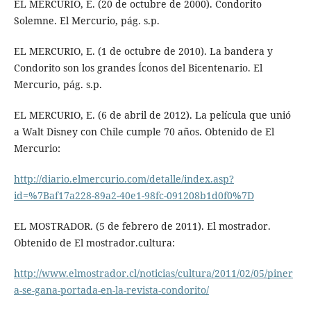
EL MERCURIO, E. (20 de octubre de 2000). Condorito
Solemne. El Mercurio, pág. s.p.
EL MERCURIO, E. (1 de octubre de 2010). La bandera y
Condorito son los grandes Íconos del Bicentenario. El
Mercurio, pág. s.p.
EL MERCURIO, E. (6 de abril de 2012). La película que unió
a Walt Disney con Chile cumple 70 años. Obtenido de El
Mercurio:
http://diario.elmercurio.com/detalle/index.asp?
id=%7Baf17a228-89a2-40e1-98fc-091208b1d0f0%7D
EL MOSTRADOR. (5 de febrero de 2011). El mostrador.
Obtenido de El mostrador.cultura:
http://www.elmostrador.cl/noticias/cultura/2011/02/05/piner
a-se-gana-portada-en-la-revista-condorito/