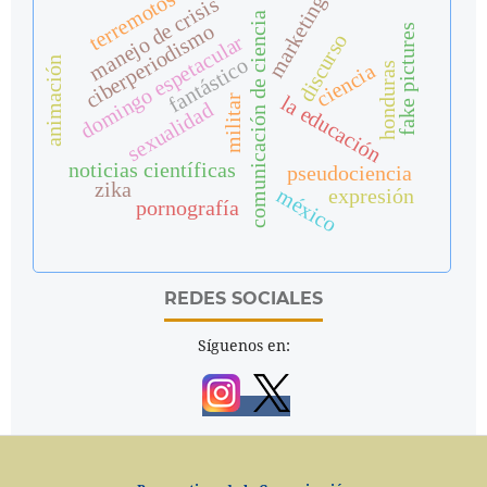
terremotos
marketing
manejo de crisis
comunicación de ciencia
ciberperiodismo
fake pictures
discurso
domingo espetacular
fantástico
animación
ciencia
honduras
la educación
militar
sexualidad
noticias científicas
pseudociencia
zika
méxico
expresión
pornografía
REDES SOCIALES
Síguenos en: