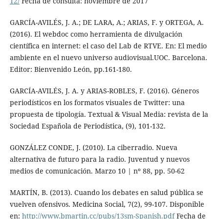
12/
Fecha de consulta: noviembre de 2017
GARCÍA-AVILÉS, J. A.; DE LARA, A.; ARIAS, F. y ORTEGA, A.
(2016). El webdoc como herramienta de divulgación
científica en internet: el caso del Lab de RTVE. En: El medio
ambiente en el nuevo universo audiovisual.UOC. Barcelona.
Editor: Bienvenido León, pp.161-180.
GARCÍA-AVILÉS, J. A. y ARIAS-ROBLES, F. (2016). Géneros
periodísticos en los formatos visuales de Twitter: una
propuesta de tipología. Textual & Visual Media: revista de la
Sociedad Española de Periodística, (9), 101-132.
GONZÁLEZ CONDE, J. (2010). La ciberradio. Nueva
alternativa de futuro para la radio. Juventud y nuevos
medios de comunicación. Marzo 10 | nº 88, pp. 50-62
MARTÍN, B. (2013). Cuando los debates en salud pública se
vuelven ofensivos. Medicina Social, 7(2), 99-107. Disponible
en:
http://www.bmartin.cc/pubs/13sm-Spanish.pdf
Fecha de