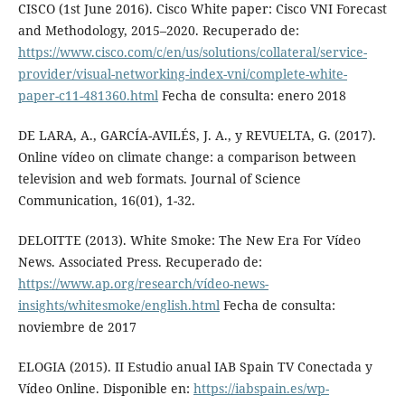
CISCO (1st June 2016). Cisco White paper: Cisco VNI Forecast
and Methodology, 2015–2020. Recuperado de:
https://www.cisco.com/c/en/us/solutions/collateral/service-
provider/visual-networking-index-vni/complete-white-
paper-c11-481360.html
Fecha de consulta: enero 2018
DE LARA, A., GARCÍA-AVILÉS, J. A., y REVUELTA, G. (2017).
Online vídeo on climate change: a comparison between
television and web formats. Journal of Science
Communication, 16(01), 1-32.
DELOITTE (2013). White Smoke: The New Era For Vídeo
News. Associated Press. Recuperado de:
https://www.ap.org/research/vídeo-news-
insights/whitesmoke/english.html
Fecha de consulta:
noviembre de 2017
ELOGIA (2015). II Estudio anual IAB Spain TV Conectada y
Vídeo Online. Disponible en:
https://iabspain.es/wp-