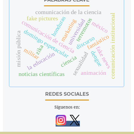
comunicación de la ciencia
comunicación institucional
honduras
fake pictures
terremotos
universidad
marketing
comunicación de ciencia
méxico
domingo espetacular
misión pública
fantástico
discurso
zika
fake news
militar
dengue
la educación
sexualidad
ciencia
animación
noticias científicas
REDES SOCIALES
Síguenos en: