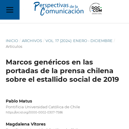
INICIO
/
ARCHIVOS
/
VOL. 17 (2024): ENERO - DICIEMBRE
/
Artículos
Marcos genéricos en las
portadas de la prensa chilena
sobre el estallido social de 2019
Pablo Matus
Pontificia Universidad Católica de Chile
https://orcid.org/0000-0002-0307-7586
Magdalena Vitores