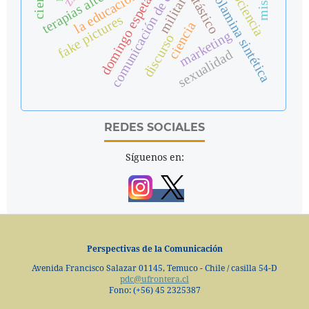
fosfoetanolamina sintética
comunicación de ciencia
pseudociencia
terapias alternativas
domingo espetacular
fantástico
la educación
militar
fake pictures
ciencia
marketing
discurso
sexualidad
REDES SOCIALES
Síguenos en:
Perspectivas de la Comunicación
Avenida Francisco Salazar 01145, Temuco - Chile / casilla 54-D
pdc@ufrontera.cl
Fono: (+56) 45 2325387