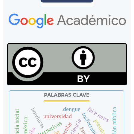
PALABRAS CLAVE
fake news
dengue
honduras
misión pública
ciencia social
universidad
méxico
zika