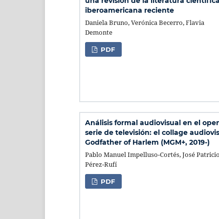
una revisión de la literatura científic
iberoamericana reciente
Daniela Bruno, Verónica Becerro, Flavia
Demonte
PDF
Análisis formal audiovisual en el ope
serie de televisión: el collage audiovi
Godfather of Harlem (MGM+, 2019-)
Pablo Manuel Impelluso-Cortés, José Patrici
Pérez-Rufí
PDF