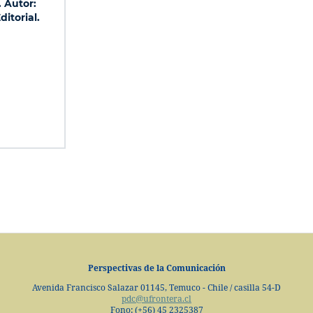
. Autor:
itorial.
Perspectivas de la Comunicación
Avenida Francisco Salazar 01145, Temuco - Chile / casilla 54-D
pdc@ufrontera.cl
Fono: (+56) 45 2325387