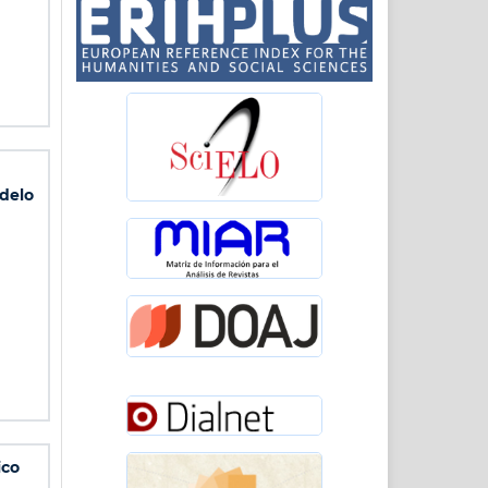
odelo
ico