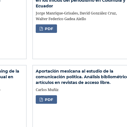
a
en los inicios del periodismo en Colombia y
Ecuador
Jorge Manrique-Grisales, David González Cruz,
Walter Federico Gadea Aiello
PDF
ning de la
Aportación mexicana al estudio de la
sual en
comunicación política. Análisis bibliométric
artículos en revistas de acceso libre.
o
Carlos Muñiz
PDF