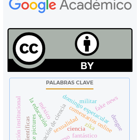
PALABRAS CLAVE
domingo espetacular
fake news
comunicación institucional
la educación
militar
méxico
comunicación de ciencia
comentarios online
dengue
fake pictures
sexualidad
zika
ciencia
fantástico