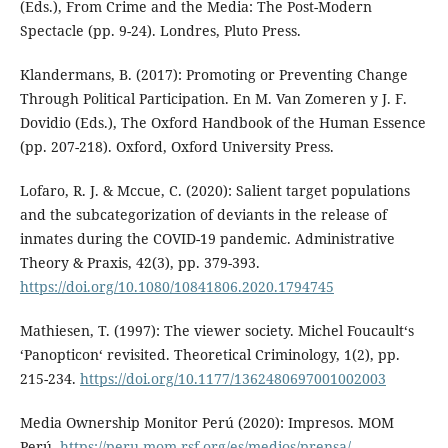
(Eds.), From Crime and the Media: The Post-Modern
Spectacle (pp. 9-24). Londres, Pluto Press.
Klandermans, B. (2017): Promoting or Preventing Change
Through Political Participation. En M. Van Zomeren y J. F.
Dovidio (Eds.), The Oxford Handbook of the Human Essence
(pp. 207-218). Oxford, Oxford University Press.
Lofaro, R. J. & Mccue, C. (2020): Salient target populations
and the subcategorization of deviants in the release of
inmates during the COVID-19 pandemic. Administrative
Theory & Praxis, 42(3), pp. 379-393.
https://doi.org/10.1080/10841806.2020.1794745
Mathiesen, T. (1997): The viewer society. Michel Foucault‘s
‘Panopticon‘ revisited. Theoretical Criminology, 1(2), pp.
215-234.
https://doi.org/10.1177/1362480697001002003
Media Ownership Monitor Perú (2020): Impresos. MOM
Perú.
https://peru.mom-rsf.org/es/medios/prensa/