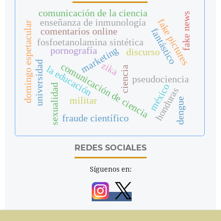
comunicación de la ciencia
fake news
fake pictures
enseñanza de inmunología
domingo espetacular
comentarios online
fantástico
fosfoetanolamina sintética
marketing
pornografía
discurso
universidad
zika
comunicación de ciencia
la educación
ciencia
pseudociencia
méxico
sexualidad
honduras
militar
dengue
fraude científico
REDES SOCIALES
Síguenos en: