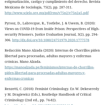
estigmatización, castigo y cumplimiento del derecho. Revista
Mexicana de Sociología, 75(2), pp. 287-311.
http://www.scielo.org.mx/pdf/rms/v75n2/v75n2a5.pdf
Pyrooz, D., Labrecque, R., Tostlebe, J. & Useem, B. (2020):
Views on COVID-19 from Inside Prison: Perspectives of High-
security Prisoners. Justice Evaluation Journal, 3(2), pp. 294-
306.
http://dx.doi.org/10.1080/24751979.2020.1777578
Redacción Mano Alzada (2020): Internas de Chorrillos piden
libertad para procesadas, adultas mayores y enfermas
crónicas. Mano Alzada.
https://manoalzada.pe/feminismos/internas-de-chorrillos-
piden-libertad-para-procesadas-adultas-mayores-y-
enfermas-cronicas
Renzetti, C. (2018): Feminist Criminology. En W. Dekeseredy
y M. Dragiewicz (Eds.), Routledge Handbook of Critical
Criminology (2nd ed., pp. 74-82).