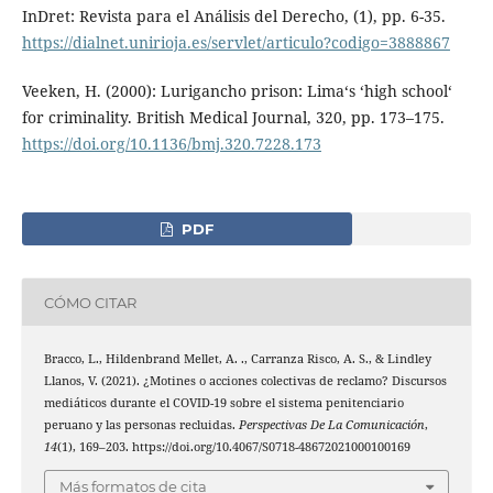
InDret: Revista para el Análisis del Derecho, (1), pp. 6-35.
https://dialnet.unirioja.es/servlet/articulo?codigo=3888867
Veeken, H. (2000): Lurigancho prison: Lima‘s ‘high school‘
for criminality. British Medical Journal, 320, pp. 173–175.
https://doi.org/10.1136/bmj.320.7228.173
PDF
CÓMO CITAR
Bracco, L., Hildenbrand Mellet, A. ., Carranza Risco, A. S., & Lindley
Llanos, V. (2021). ¿Motines o acciones colectivas de reclamo? Discursos
mediáticos durante el COVID-19 sobre el sistema penitenciario
peruano y las personas recluidas.
Perspectivas De La Comunicación
,
14
(1), 169–203. https://doi.org/10.4067/S0718-48672021000100169
Más formatos de cita