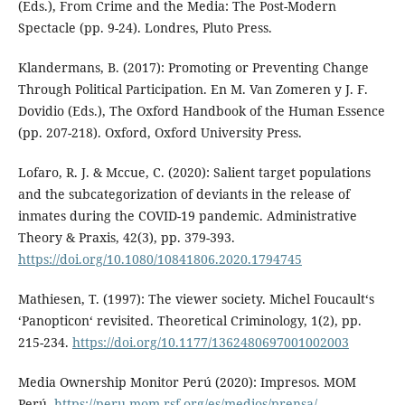
(Eds.), From Crime and the Media: The Post-Modern
Spectacle (pp. 9-24). Londres, Pluto Press.
Klandermans, B. (2017): Promoting or Preventing Change
Through Political Participation. En M. Van Zomeren y J. F.
Dovidio (Eds.), The Oxford Handbook of the Human Essence
(pp. 207-218). Oxford, Oxford University Press.
Lofaro, R. J. & Mccue, C. (2020): Salient target populations
and the subcategorization of deviants in the release of
inmates during the COVID-19 pandemic. Administrative
Theory & Praxis, 42(3), pp. 379-393.
https://doi.org/10.1080/10841806.2020.1794745
Mathiesen, T. (1997): The viewer society. Michel Foucault‘s
‘Panopticon‘ revisited. Theoretical Criminology, 1(2), pp.
215-234.
https://doi.org/10.1177/1362480697001002003
Media Ownership Monitor Perú (2020): Impresos. MOM
Perú.
https://peru.mom-rsf.org/es/medios/prensa/