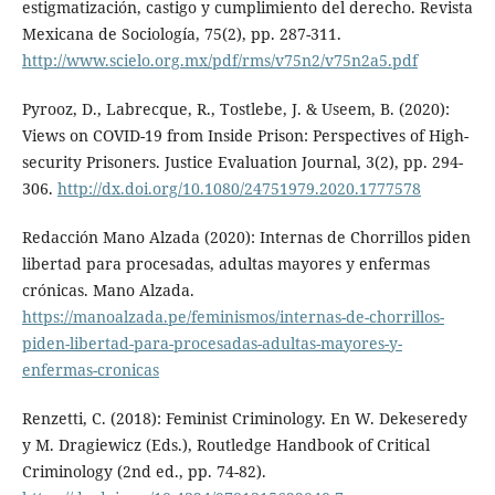
estigmatización, castigo y cumplimiento del derecho. Revista
Mexicana de Sociología, 75(2), pp. 287-311.
http://www.scielo.org.mx/pdf/rms/v75n2/v75n2a5.pdf
Pyrooz, D., Labrecque, R., Tostlebe, J. & Useem, B. (2020):
Views on COVID-19 from Inside Prison: Perspectives of High-
security Prisoners. Justice Evaluation Journal, 3(2), pp. 294-
306.
http://dx.doi.org/10.1080/24751979.2020.1777578
Redacción Mano Alzada (2020): Internas de Chorrillos piden
libertad para procesadas, adultas mayores y enfermas
crónicas. Mano Alzada.
https://manoalzada.pe/feminismos/internas-de-chorrillos-
piden-libertad-para-procesadas-adultas-mayores-y-
enfermas-cronicas
Renzetti, C. (2018): Feminist Criminology. En W. Dekeseredy
y M. Dragiewicz (Eds.), Routledge Handbook of Critical
Criminology (2nd ed., pp. 74-82).