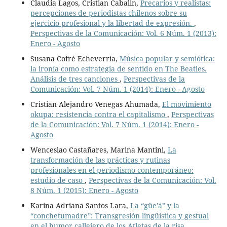
Claudia Lagos, Cristian Cabalin,
Precarios y realistas:
percepciones de periodistas chilenos sobre su
ejercicio profesional y la libertad de expresión.
,
Perspectivas de la Comunicación: Vol. 6 Núm. 1 (2013):
Enero - Agosto
Susana Cofré Echeverría,
Música popular y semiótica:
la ironía como estrategia de sentido en The Beatles.
Análisis de tres canciones
,
Perspectivas de la
Comunicación: Vol. 7 Núm. 1 (2014): Enero - Agosto
Cristian Alejandro Venegas Ahumada,
El movimiento
okupa: resistencia contra el capitalismo
,
Perspectivas
de la Comunicación: Vol. 7 Núm. 1 (2014): Enero -
Agosto
Wenceslao Castañares, Marina Mantini,
La
transformación de las prácticas y rutinas
profesionales en el periodismo contemporáneo:
estudio de caso
,
Perspectivas de la Comunicación: Vol.
8 Núm. 1 (2015): Enero - Agosto
Karina Adriana Santos Lara,
La “güe'á” y la
“conchetumadre”: Transgresión lingüística y gestual
en el humor callejero de los Atletas de la risa
,