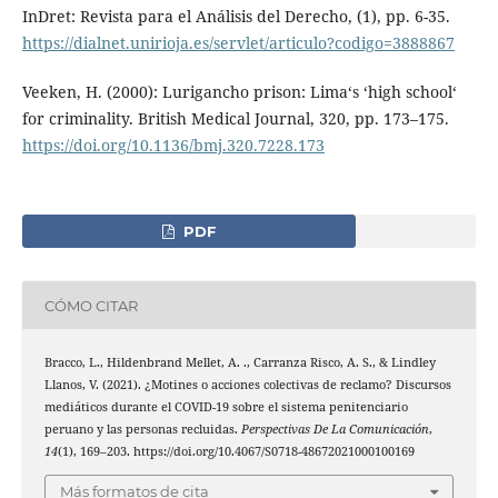
InDret: Revista para el Análisis del Derecho, (1), pp. 6-35.
https://dialnet.unirioja.es/servlet/articulo?codigo=3888867
Veeken, H. (2000): Lurigancho prison: Lima‘s ‘high school‘
for criminality. British Medical Journal, 320, pp. 173–175.
https://doi.org/10.1136/bmj.320.7228.173
PDF
CÓMO CITAR
Bracco, L., Hildenbrand Mellet, A. ., Carranza Risco, A. S., & Lindley
Llanos, V. (2021). ¿Motines o acciones colectivas de reclamo? Discursos
mediáticos durante el COVID-19 sobre el sistema penitenciario
peruano y las personas recluidas.
Perspectivas De La Comunicación
,
14
(1), 169–203. https://doi.org/10.4067/S0718-48672021000100169
Más formatos de cita