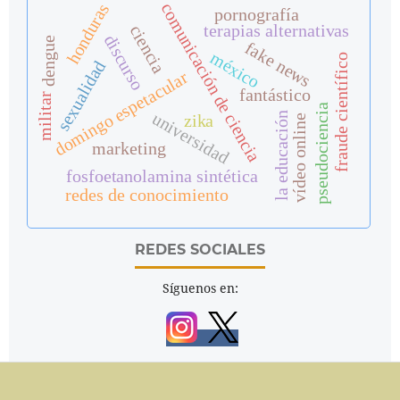
comunicación de ciencia
honduras
pornografía
terapias alternativas
ciencia
discurso
dengue
fake news
méxico
fraude científico
sexualidad
domingo espetacular
fantástico
militar
pseudociencia
universidad
la educación
zika
vídeo online
marketing
fosfoetanolamina sintética
redes de conocimiento
REDES SOCIALES
Síguenos en: