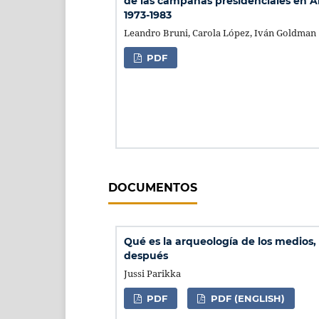
de las campañas presidenciales en A
1973-1983
Leandro Bruni, Carola López, Iván Goldman
PDF
DOCUMENTOS
Qué es la arqueología de los medios,
después
Jussi Parikka
PDF
PDF (ENGLISH)