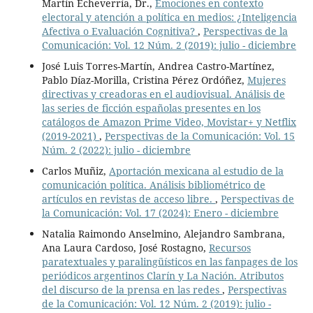
Martín Echeverría, Dr.,
Emociones en contexto
electoral y atención a política en medios: ¿Inteligencia
Afectiva o Evaluación Cognitiva?
,
Perspectivas de la
Comunicación: Vol. 12 Núm. 2 (2019): julio - diciembre
José Luis Torres-Martín, Andrea Castro-Martínez,
Pablo Díaz-Morilla, Cristina Pérez Ordóñez,
Mujeres
directivas y creadoras en el audiovisual. Análisis de
las series de ficción españolas presentes en los
catálogos de Amazon Prime Video, Movistar+ y Netflix
(2019-2021)
,
Perspectivas de la Comunicación: Vol. 15
Núm. 2 (2022): julio - diciembre
Carlos Muñiz,
Aportación mexicana al estudio de la
comunicación política. Análisis bibliométrico de
artículos en revistas de acceso libre.
,
Perspectivas de
la Comunicación: Vol. 17 (2024): Enero - diciembre
Natalia Raimondo Anselmino, Alejandro Sambrana,
Ana Laura Cardoso, José Rostagno,
Recursos
paratextuales y paralingüísticos en las fanpages de los
periódicos argentinos Clarín y La Nación. Atributos
del discurso de la prensa en las redes
,
Perspectivas
de la Comunicación: Vol. 12 Núm. 2 (2019): julio -