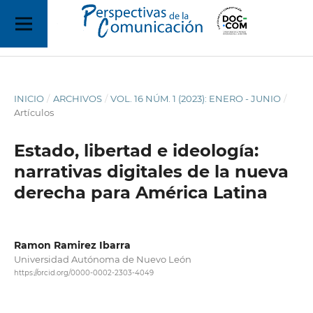
INICIO
/
ARCHIVOS
/
VOL. 16 NÚM. 1 (2023): ENERO - JUNIO
/
Artículos
Estado, libertad e ideología:
narrativas digitales de la nueva
derecha para América Latina
Ramon Ramirez Ibarra
Universidad Autónoma de Nuevo León
https://orcid.org/0000-0002-2303-4049