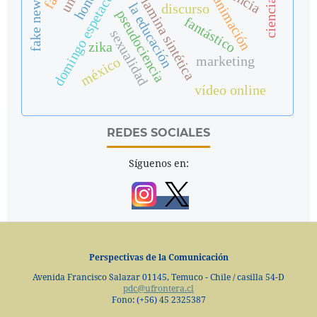
fosfoetanolamina sintética
domingo espetacular
animación
fake news
la educación
discurso
pseudociencia
fantástico
sexualidad
zika
marketing
méxico
vídeo online
REDES SOCIALES
Síguenos en:
Perspectivas de la Comunicación
Avenida Francisco Salazar 01145, Temuco - Chile / casilla 54-D
pdc@ufrontera.cl
Fono: (+56) 45 2325387