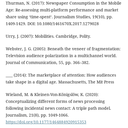
Thurman, N. (2017): Newspaper Consumption in the Mobile
Age: Re-assessing multi-platform performance and market
share using ‘time-spent‘. Journalism Studies, 19(10), pp.
1409-1429. DOI: 10.1080/1461670X.2017.1279028
Urry, J. (2007): Mobilities. Cambridge, Polity.
Webster, J. G. (2005): Beneath the veneer of fragmentation:
Television audience polarization in a multichannel world.
Journal of Communication, 55, pp. 366–382.
____ (2014): The marketplace of attention: How audiences
take shape in a digital age. Massachusetts, The Mit Press
Wieland, M. & Kleinen-Von-Königslöw, K. (2020):
Conceptualizing different forms of news processing
following incidental news contact: A triple path model.
Journalism, 21(8), pp. 1049-1066.
https://doi.org/10.1177/1464884920915353