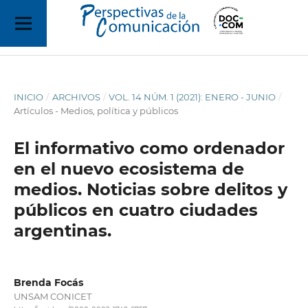
INICIO
/
ARCHIVOS
/
VOL. 14 NÚM. 1 (2021): ENERO - JUNIO
/
Artículos - Medios, política y públicos
El informativo como ordenador
en el nuevo ecosistema de
medios. Noticias sobre delitos y
públicos en cuatro ciudades
argentinas.
Brenda Focás
UNSAM CONICET