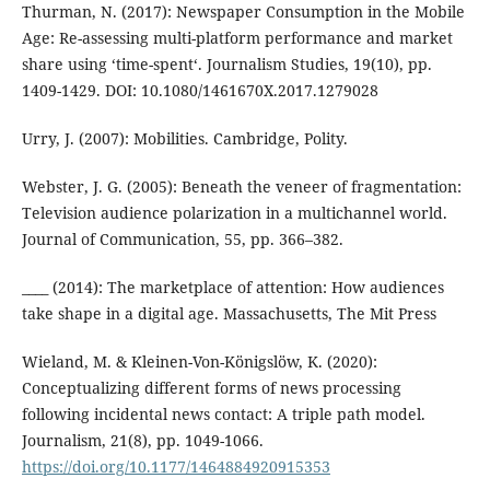
Thurman, N. (2017): Newspaper Consumption in the Mobile
Age: Re-assessing multi-platform performance and market
share using ‘time-spent‘. Journalism Studies, 19(10), pp.
1409-1429. DOI: 10.1080/1461670X.2017.1279028
Urry, J. (2007): Mobilities. Cambridge, Polity.
Webster, J. G. (2005): Beneath the veneer of fragmentation:
Television audience polarization in a multichannel world.
Journal of Communication, 55, pp. 366–382.
____ (2014): The marketplace of attention: How audiences
take shape in a digital age. Massachusetts, The Mit Press
Wieland, M. & Kleinen-Von-Königslöw, K. (2020):
Conceptualizing different forms of news processing
following incidental news contact: A triple path model.
Journalism, 21(8), pp. 1049-1066.
https://doi.org/10.1177/1464884920915353