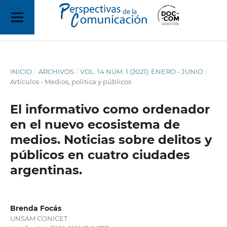
INICIO
/
ARCHIVOS
/
VOL. 14 NÚM. 1 (2021): ENERO - JUNIO
/
Artículos - Medios, política y públicos
El informativo como ordenador
en el nuevo ecosistema de
medios. Noticias sobre delitos y
públicos en cuatro ciudades
argentinas.
Brenda Focás
UNSAM CONICET