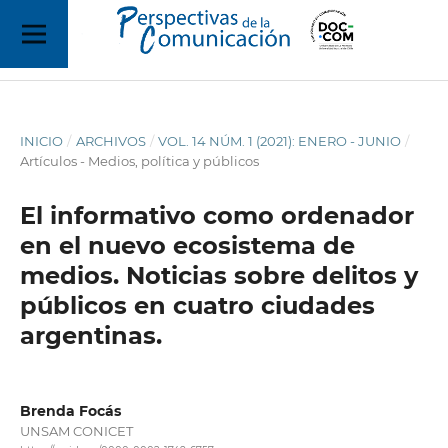
INICIO
/
ARCHIVOS
/
VOL. 14 NÚM. 1 (2021): ENERO - JUNIO
/
Artículos - Medios, política y públicos
El informativo como ordenador
en el nuevo ecosistema de
medios. Noticias sobre delitos y
públicos en cuatro ciudades
argentinas.
Brenda Focás
UNSAM CONICET