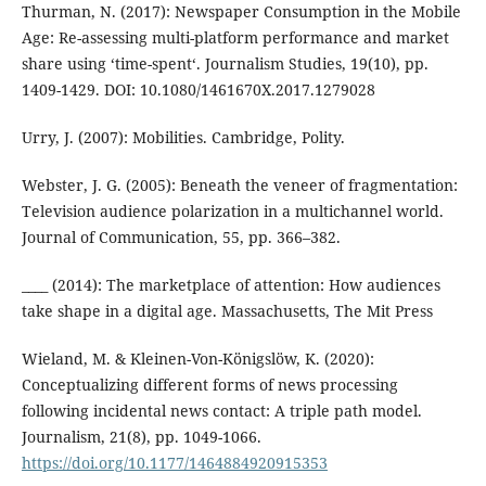
Thurman, N. (2017): Newspaper Consumption in the Mobile
Age: Re-assessing multi-platform performance and market
share using ‘time-spent‘. Journalism Studies, 19(10), pp.
1409-1429. DOI: 10.1080/1461670X.2017.1279028
Urry, J. (2007): Mobilities. Cambridge, Polity.
Webster, J. G. (2005): Beneath the veneer of fragmentation:
Television audience polarization in a multichannel world.
Journal of Communication, 55, pp. 366–382.
____ (2014): The marketplace of attention: How audiences
take shape in a digital age. Massachusetts, The Mit Press
Wieland, M. & Kleinen-Von-Königslöw, K. (2020):
Conceptualizing different forms of news processing
following incidental news contact: A triple path model.
Journalism, 21(8), pp. 1049-1066.
https://doi.org/10.1177/1464884920915353