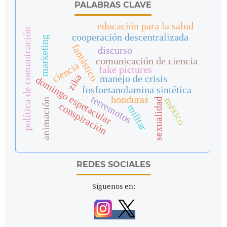
PALABRAS CLAVE
educación para la salud
política de comunicación
cooperación descentralizada
marketing
fantástico
discurso
comunicación de ciencia
ciencia
fake pictures
zika
manejo de crisis
domingo espetacular
fosfoetanolamina sintética
terremotos
honduras
méxico
sexualidad
animación
conspiración
militar
REDES SOCIALES
Síguenos en: