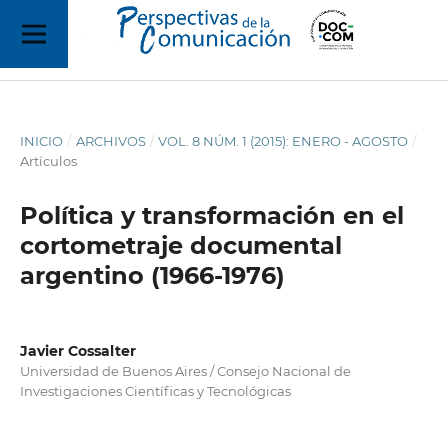
INICIO
/
ARCHIVOS
/
VOL. 8 NÚM. 1 (2015): ENERO - AGOSTO
/
Artículos
Política y transformación en el
cortometraje documental
argentino (1966-1976)
Javier Cossalter
Universidad de Buenos Aires / Consejo Nacional de
Investigaciones Científicas y Tecnológicas