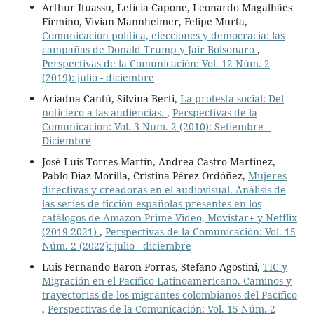
Arthur Ituassu, Letícia Capone, Leonardo Magalhães
Firmino, Vivian Mannheimer, Felipe Murta,
Comunicación política, elecciones y democracia: las
campañas de Donald Trump y Jair Bolsonaro
,
Perspectivas de la Comunicación: Vol. 12 Núm. 2
(2019): julio - diciembre
Ariadna Cantú, Silvina Berti,
La protesta social: Del
noticiero a las audiencias.
,
Perspectivas de la
Comunicación: Vol. 3 Núm. 2 (2010): Setiembre –
Diciembre
José Luis Torres-Martín, Andrea Castro-Martínez,
Pablo Díaz-Morilla, Cristina Pérez Ordóñez,
Mujeres
directivas y creadoras en el audiovisual. Análisis de
las series de ficción españolas presentes en los
catálogos de Amazon Prime Video, Movistar+ y Netflix
(2019-2021)
,
Perspectivas de la Comunicación: Vol. 15
Núm. 2 (2022): julio - diciembre
Luis Fernando Baron Porras, Stefano Agostini,
TIC y
Migración en el Pacífico Latinoamericano. Caminos y
trayectorias de los migrantes colombianos del Pacífico
,
Perspectivas de la Comunicación: Vol. 15 Núm. 2