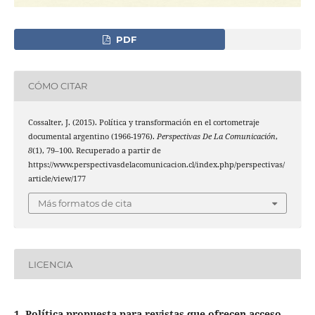
PDF
CÓMO CITAR
Cossalter, J. (2015). Política y transformación en el cortometraje
documental argentino (1966-1976).
Perspectivas De La Comunicación
,
8
(1), 79–100. Recuperado a partir de
https://www.perspectivasdelacomunicacion.cl/index.php/perspectivas/
article/view/177
Más formatos de cita
LICENCIA
1. Política propuesta para revistas que ofrecen acceso