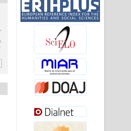
,
c
l