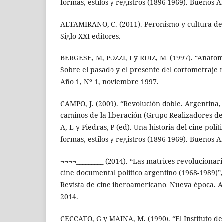
formas, estilos y registros (1896-1969). Buenos A
ALTAMIRANO, C. (2011). Peronismo y cultura de 
Siglo XXI editores.
BERGESE, M, POZZI, I y RUIZ, M. (1997). “Anat
Sobre el pasado y el presente del cortometraje n
Año 1, Nº 1, noviembre 1997.
CAMPO, J. (2009). “Revolución doble. Argentina,
caminos de la liberación (Grupo Realizadores de
A, L y Piedras, P (ed). Una historia del cine polít
formas, estilos y registros (1896-1969). Buenos A
¬¬¬¬_________ (2014). “Las matrices revolucionar
cine documental político argentino (1968-1989)”,
Revista de cine iberoamericano. Nueva época. Añ
2014.
CECCATO, G y MAINA, M. (1990). “El Instituto de