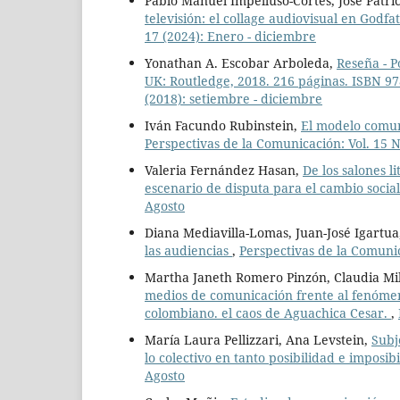
Pablo Manuel Impelluso-Cortés, José Patric
televisión: el collage audiovisual en God
17 (2024): Enero - diciembre
Yonathan A. Escobar Arboleda,
Reseña - P
UK: Routledge, 2018. 216 páginas. ISBN 97
(2018): setiembre - diciembre
Iván Facundo Rubinstein,
El modelo comuni
Perspectivas de la Comunicación: Vol. 15 N
Valeria Fernández Hasan,
De los salones l
escenario de disputa para el cambio socia
Agosto
Diana Mediavilla-Lomas, Juan-José Igartu
las audiencias
,
Perspectivas de la Comunic
Martha Janeth Romero Pinzón, Claudia Mi
medios de comunicación frente al fenómeno
colombiano. el caos de Aguachica Cesar.
,
María Laura Pellizzari, Ana Levstein,
Subj
lo colectivo en tanto posibilidad e imposib
Agosto