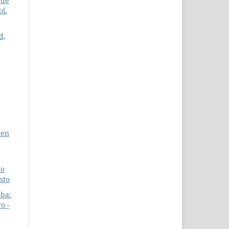
 de
ol.
d,
 en
do
sto
oba:
o -