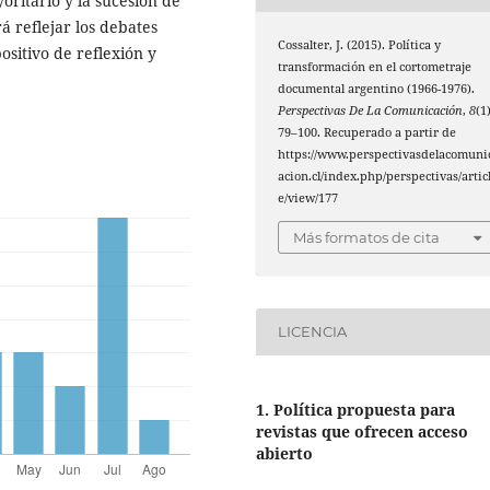
oritario y la sucesión de
á reflejar los debates
Cossalter, J. (2015). Política y
ositivo de reflexión y
transformación en el cortometraje
documental argentino (1966-1976).
Perspectivas De La Comunicación
,
8
(1)
79–100. Recuperado a partir de
https://www.perspectivasdelacomuni
acion.cl/index.php/perspectivas/artic
e/view/177
Más formatos de cita
LICENCIA
1. Política propuesta para
revistas que ofrecen acceso
abierto