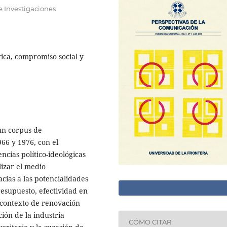
e Investigaciones
tica, compromiso social y
 un corpus de
66 y 1976, con el
ncias político-ideológicas
lizar el medio
cias a las potencialidades
resupuesto, efectividad en
n contexto de renovación
ción de la industria
CÓMO CITAR