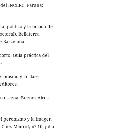
 del INCERC. Paraná:
l político y la noción de
octoral). Bellaterra
e Barcelona.
orto. Guía práctica del
s.
eronismo y la clase
editores.
en escena. Buenos Aires:
el peronismo y la imagen
 Cine. Madrid, nº 10, julio