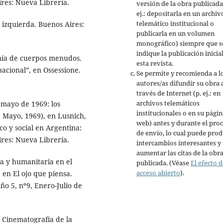
ires: Nueva Librería.
versión de la obra publicada
ej.: depositarla en un archiv
telemático institucional o
izquierda. Buenos Aires:
publicarla en un volumen
monográfico) siempre que s
indique la publicación inicia
omía de cuerpos menudos.
esta revista.
acional”, en Ossessione.
Se permite y recomienda a l
autores/as difundir su obra 
través de Internet (p. ej.: en
archivos telemáticos
 mayo de 1969: los
institucionales o en su págin
 Mayo, 1969), en Lusnich,
web) antes y durante el pro
ico y social en Argentina:
de envío, lo cual puede prod
ires: Nueva Librería.
intercambios interesantes y
aumentar las citas de la obr
ia y humanitaria en el
publicada. (Véase
El efecto d
acceso abierto
).
 en El ojo que piensa.
o 5, nº9, Enero-Julio de
 Cinematografía de la