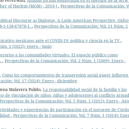
io Pérez-Rufí,
Análisis formal audiovisual en el opening de la serie
father of Harlem (MGM+, 2019-)
,
Perspectivas de la Comunicación: V
olitical Discourse as Dialogue. A Latin American Perspective. Oxfor
8-1-138-67878-1.
,
Perspectivas de la Comunicación: Vol. 11 Núm. 2
cativo mexicano ante el COVID-19: política y ciencia en la TV
,
úm. 1 (2022): enero - junio
iterarios a las comunidades virtuales. El espacio público como
l.
,
Perspectivas de la Comunicación: Vol. 2 Núm. 1 (2009): Enero -
a,
Cómo los comportamientos de transgresión social queer influyen
ación: Vol. 17 (2024): Enero - diciembre
lena Malavera Pulido,
La responsabilidad social de la familia y los
 de vinculación de niños, niñas y adolescentes al conflicto arma
Perspectivas de la Comunicación: Vol. 5 Núm. 1 (2012): Enero - Ago
etividades y experiencias de participación en el noroeste de Córd
ilidad
,
Perspectivas de la Comunicación: Vol. 7 Núm. 1 (2014): Ener