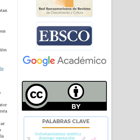
ptan
sus
ción
de
a
utor
esta
PALABRAS CLAVE
tar
o
fosfoetanolamina sintética
la
domingo espetacular