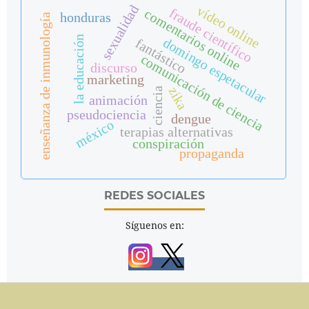
sexualidad
vídeo online
fraude científico
comentarios online
honduras
enseñanza de inmunología
la educación
domingo espetacular
fantástico
comunicación de ciencia
discurso
marketing
zika
ciencia
animación
pseudociencia
dengue
méxico
terapias alternativas
conspiración
propaganda
REDES SOCIALES
Síguenos en: