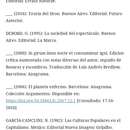
Editorial: Errata Naturae.
____ (2016): Teoría del Dron. Buenos Aires. Editorial: Futuro
Anterior.
DEBORD, G. (1995): La sociedad del espectáculo. Buenos
Aires. Editorial: La Marca.
____ (2000): In girum imus nocte et consumimur igni. Edicion
crítica aumentada con notas diversas del autor, seguido de
Basuras y escombros. Traducción de Luis Andrés Bredlow,
Barcelona: Anagrama.
____ (2006): El planeta enfermo. Barcelona: Anagrama.
Colección Argumentos. Disponible en:
https://doi.org/10.18861/ic.2017.12.1
[Consultado: 17-10-
2018]
GARCÍA-CANCLINI, N. (1982): Las Culturas Populares en el
Capitalismo. México: Editorial Nueva Imagen/ Grijalbo.