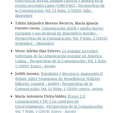
emergencia juvenil. Análisis cultural y política en la
revista peronista Línea (1980-1982)
,
Perspectivas de
la Comunicación: Vol. 13 Núm. 2 (2020): julio -
diciembre
Tabita Alejandra Moreno Becerra, María Ignacia
Fuentes Genta,
Comunicación móvil y adulto mayor:
exclusión y uso desigual de dispositivos móviles
,
Perspectivas de la Comunicación: Vol. 9 Núm. 2 (2016):
Setiembre – Diciembre
Víctor Adrián Díaz Esteves,
Lo popular no-rating.
Soberanía de la comunicación popular en América
Latina.
,
Perspectivas de la Comunicación: Vol. 2 Núm.
1 (2009): Enero - Agosto
Judith Jansma,
Populismo y literatura: mapeando el
debate sobre Soumission de Houellebecq [Edición
bilingüe: español – inglés]
,
Perspectivas de la
Comunicación: Vol. 11 Núm. 1 (2018): enero - agosto
María Antonieta Elvira-Valdés,
Presos 2.0:
comunicación y TIC‘s en contextos de
encarcelamiento
,
Perspectivas de la Comunicación:
Vol. 7 Núm. 1 (2014): Enero - Agosto