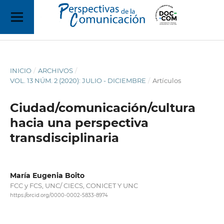
INICIO
/
ARCHIVOS
/
VOL. 13 NÚM. 2 (2020): JULIO - DICIEMBRE
/
Artículos
Ciudad/comunicación/cultura
hacia una perspectiva
transdisciplinaria
María Eugenia Boito
FCC y FCS, UNC/ CIECS, CONICET Y UNC
https://orcid.org/0000-0002-5833-8974