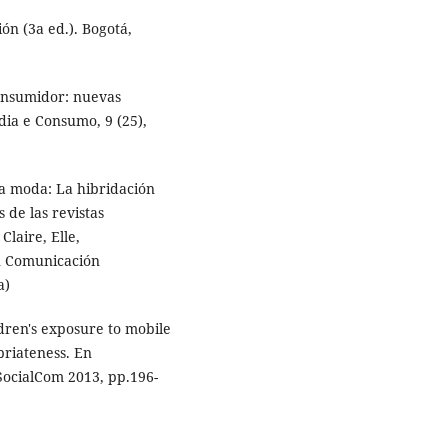
ón (3a ed.). Bogotá,
onsumidor: nuevas
ia e Consumo, 9 (25),
la moda: La hibridación
 de las revistas
laire, Elle,
n Comunicación
a)
ldren's exposure to mobile
priateness. En
SocialCom 2013, pp.196-