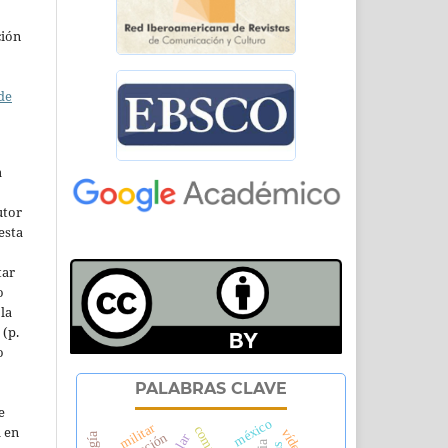
ción
de
a
utor
esta
tar
o
la
 (p.
o
PALABRAS CLAVE
e
méxico
militar
l en