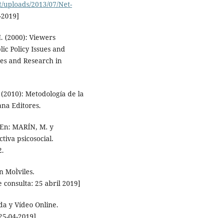
/uploads/2013/07/Net-
-2019]
 (2000): Viewers
ic Policy Issues and
ues and Research in
2010): Metodología de la
ana Editores.
 En: MARÍN, M. y
tiva psicosocial.
2.
n MoÌviles.
 consulta: 25 abril 2019]
da y Vídeo Online.
25-04-2019]