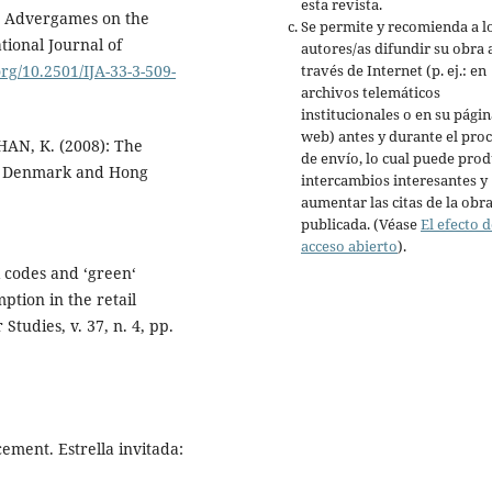
esta revista.
s? Advergames on the
Se permite y recomienda a l
tional Journal of
autores/as difundir su obra 
org/10.2501/IJA-33-3-509-
través de Internet (p. ej.: en
archivos telemáticos
institucionales o en su págin
web) antes y durante el pro
HAN, K. (2008): The
de envío, lo cual puede prod
in Denmark and Hong
intercambios interesantes y
aumentar las citas de la obr
publicada. (Véase
El efecto d
acceso abierto
).
 codes and ‘green‘
tion in the retail
tudies, v. 37, n. 4, pp.
ement. Estrella invitada: