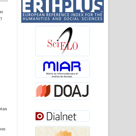
as
67
ptan
sus