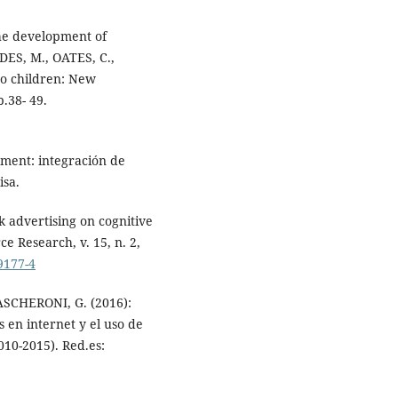
he development of
DES, M., OATES, C.,
to children: New
.38- 49.
ement: integración de
isa.
k advertising on cognitive
e Research, v. 15, n. 2,
9177-4
SCHERONI, G. (2016):
 en internet y el uso de
010-2015). Red.es: