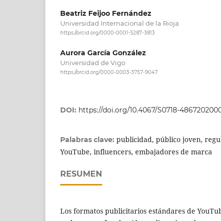
Beatriz Feijoo Fernández
Universidad Internacional de la Rioja
https://orcid.org/0000-0001-5287-3813
Aurora García González
Universidad de Vigo
https://orcid.org/0000-0003-3757-9047
DOI:
https://doi.org/10.4067/S0718-486720200
publicidad, público joven, regul
Palabras clave:
YouTube, influencers, embajadores de marca
RESUMEN
Los formatos publicitarios estándares de YouTu