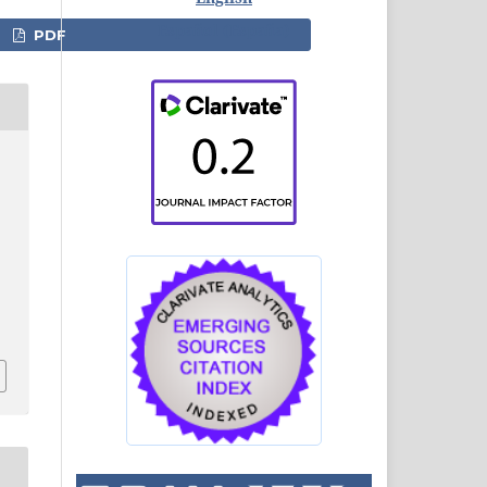
Español (España)
PDF
o