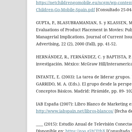
https://netchildrengomobile.eu/ncgm/wp-content
Children-Go-Mobile-Spain.pdf
[Consultado 25-04
GUPTA, P., BLASUBRAMANIAN, S. y KLASSEN, M.
Evaluations of Product Placement in Movies: Publ
Managerial Implications. Journal of Current Iss
Advertising, 22 (2), 2000 (Fall), pp. 41-52.
HERNÁNDEZ, R., FERNÁNDEZ, C. y BAPTISTA, P. (
investigación. México: McGraw Hill/Interameric
INFANTE, E. (2003): La tarea de liderar grupos.
GARRIDO, M. A. (Eds.). El grupo desde la perspec
Conceptos Básicos. Madrid: Pirámide, pp. 89- 10
IAB España (2007): Libro Blanco de Marketing e
http://www.iabspain.net/libros-blancos/
[fecha de
____ (2015): Estudio Anual de Televisión Conecta
Disponible en:
https://goo.gl/tCFtbX
[Consultado 