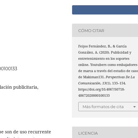
CÓMO CITAR
Feijoo Fernández, B., & García
González, A. (2020). Publicidad y
entretenimiento en los soportes
online. Youtubers como embajadores
00100133
de marca a través del estudio de cas
de Makiman131.
Perspectivas De La
Comunicación
,
13
(1), 133–154.
ación publicitaria,
https://doi.org/10.4067/S0718-
48672020000100133
Más formatos de cita
be son de uso recurrente
LICENCIA