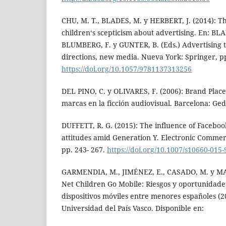
CHU, M. T., BLADES, M. y HERBERT, J. (2014): T
children‘s scepticism about advertising. En: BLA
BLUMBERG, F. y GUNTER, B. (Eds.) Advertising 
directions, new media. Nueva York: Springer, pp
https://doi.org/10.1057/9781137313256
DEL PINO, C. y OLIVARES, F. (2006): Brand Plac
marcas en la ficción audiovisual. Barcelona: Ged
DUFFETT, R. G. (2015): The influence of Faceboo
attitudes amid Generation Y. Electronic Commerc
pp. 243- 267.
https://doi.org/10.1007/s10660-015-
GARMENDIA, M., JIMÉNEZ, E., CASADO, M. y MA
Net Children Go Mobile: Riesgos y oportunidades
dispositivos móviles entre menores españoles (2
Universidad del País Vasco. Disponible en: