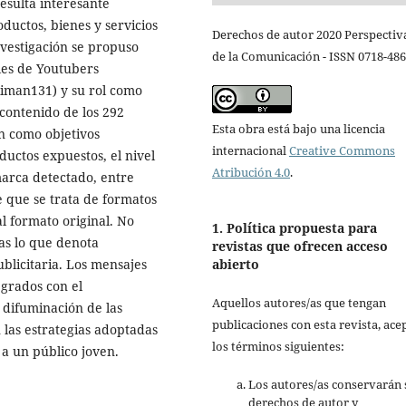
esulta interesante
ductos, bienes y servicios
Derechos de autor 2020 Perspectiv
nvestigación se propuso
de la Comunicación - ISSN 0718-48
ales de Youtubers
kiman131) y su rol como
contenido de los 292
Esta obra está bajo una licencia
n como objetivos
internacional
Creative Commons
uctos expuestos, el nivel
Atribución 4.0
.
marca detectado, entre
te que se trata de formatos
l formato original. No
1. Política propuesta para
as lo que denota
revistas que ofrecen acceso
ublicitaria. Los mensajes
abierto
egrados con el
Aquellos autores/as que tengan
 difuminación de las
publicaciones con esta revista, ace
 las estrategias adoptadas
los términos siguientes:
 a un público joven.
Los autores/as conservarán 
derechos de autor y