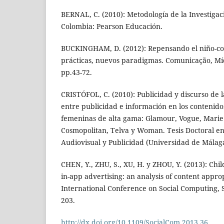
BERNAL, C. (2010): Metodología de la Investigaci
Colombia: Pearson Educación.
BUCKINGHAM, D. (2012): Repensando el niño-c
prácticas, nuevos paradigmas. Comunicação, Míd
pp.43-72.
CRISTÓFOL, C. (2010): Publicidad y discurso de 
entre publicidad e información en los contenidos
femeninas de alta gama: Glamour, Vogue, Marie C
Cosmopolitan, Telva y Woman. Tesis Doctoral e
Audiovisual y Publicidad (Universidad de Málag
CHEN, Y., ZHU, S., XU, H. y ZHOU, Y. (2013): Chi
in-app advertising: an analysis of content appro
International Conference on Social Computing, 
203.
http://dx.doi.org/10.1109/SocialCom.2013.36