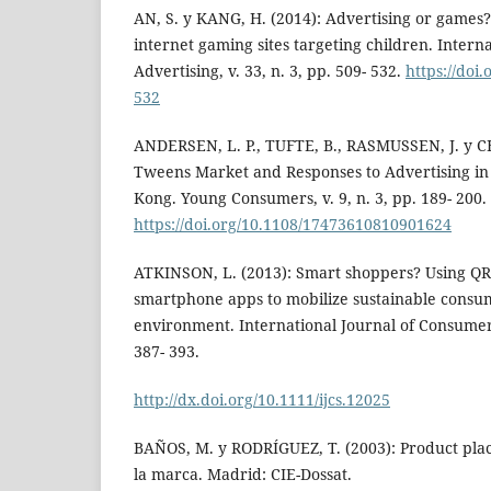
AN, S. y KANG, H. (2014): Advertising or game
internet gaming sites targeting children. Interna
Advertising, v. 33, n. 3, pp. 509- 532.
https://doi.
532
ANDERSEN, L. P., TUFTE, B., RASMUSSEN, J. y C
Tweens Market and Responses to Advertising 
Kong. Young Consumers, v. 9, n. 3, pp. 189- 200.
https://doi.org/10.1108/17473610810901624
ATKINSON, L. (2013): Smart shoppers? Using QR
smartphone apps to mobilize sustainable consump
environment. International Journal of Consumer S
387- 393.
http://dx.doi.org/10.1111/ijcs.12025
BAÑOS, M. y RODRÍGUEZ, T. (2003): Product plac
la marca. Madrid: CIE-Dossat.