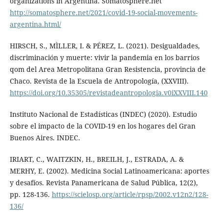
organizations in Argentina. Somatosphere.net
http://somatosphere.net/2021/covid-19-social-movements-
argentina.html/
HIRSCH, S., MÌLLER, I. & PÉREZ, L. (2021). Desigualdades,
discriminación y muerte: vivir la pandemia en los barrios
qom del Area Metropolitana Gran Resistencia, provincia de
Chaco. Revista de la Escuela de Antropología, (XXVIII).
https://doi.org/10.35305/revistadeantropologia.v0iXXVIII.140
Instituto Nacional de Estadísticas (INDEC) (2020). Estudio
sobre el impacto de la COVID-19 en los hogares del Gran
Buenos Aires. INDEC.
IRIART, C., WAITZKIN, H., BREILH, J., ESTRADA, A. &
MERHY, E. (2002). Medicina Social Latinoamericana: aportes
y desafíos. Revista Panamericana de Salud Pública, 12(2),
pp. 128-136.
https://scielosp.org/article/rpsp/2002.v12n2/128-
136/