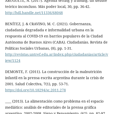
ARUGUETE, N. (2017). Agenda setting y framing: un debate
teórico inconcluso. Más poder local, 30, pp. 36-42.
http://hdl.handle.net/11336/68048
BENÍTEZ, J. & CRAVINO, M. C. (2021). Gobernanza,
ciudadanía degradada e informalidad urbana en la
respuesta al COVID-19 en barrios populares de la Ciudad
Autónoma de Buenos Aires (CABA). Ciudadanías. Revista de
Políticas Sociales Urbanas, (8), pp. 1-31.
http://revistas.untref.edu.ar/index.php/ciudadanias/article/v
iew/1124
DEMONTE, F. (2011). La construcción de la malnutrición
infantil en la prensa escrita argentina durante la crisis de
2001. Salud Colectiva, 7(1), pp. 53-71.
https://doi.org/10.18294/sc.2011.278
____ (2013). La alimentación como problema en el espacio
mediático: análisis de editoriales de la prensa gráfica
argentina, 2002-2008. Signo y Pensamiento, (62), pp. 82-97.