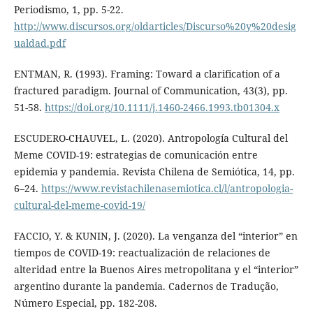
Periodismo, 1, pp. 5-22.
http://www.discursos.org/oldarticles/Discurso%20y%20desig
ualdad.pdf
ENTMAN, R. (1993). Framing: Toward a clarification of a
fractured paradigm. Journal of Communication, 43(3), pp.
51-58.
https://doi.org/10.1111/j.1460-2466.1993.tb01304.x
ESCUDERO-CHAUVEL, L. (2020). Antropología Cultural del
Meme COVID-19: estrategias de comunicación entre
epidemia y pandemia. Revista Chilena de Semiótica, 14, pp.
6–24.
https://www.revistachilenasemiotica.cl/l/antropologia-
cultural-del-meme-covid-19/
FACCIO, Y. & KUNIN, J. (2020). La venganza del “interior” en
tiempos de COVID-19: reactualización de relaciones de
alteridad entre la Buenos Aires metropolitana y el “interior”
argentino durante la pandemia. Cadernos de Tradução,
Número Especial, pp. 182-208.