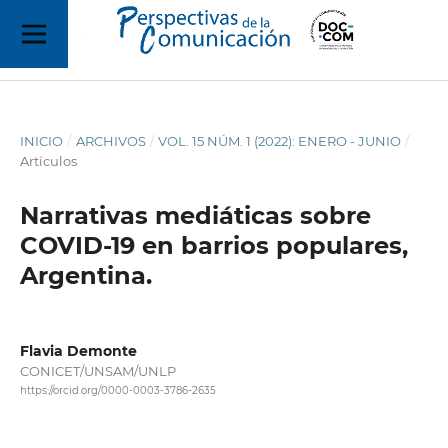
INICIO
/
ARCHIVOS
/
VOL. 15 NÚM. 1 (2022): ENERO - JUNIO
/
Artículos
Narrativas mediáticas sobre
COVID-19 en barrios populares,
Argentina.
Flavia Demonte
CONICET/UNSAM/UNLP
https://orcid.org/0000-0003-3786-2635