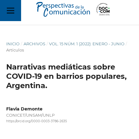
INICIO
/
ARCHIVOS
/
VOL. 15 NÚM. 1 (2022): ENERO - JUNIO
/
Artículos
Narrativas mediáticas sobre
COVID-19 en barrios populares,
Argentina.
Flavia Demonte
CONICET/UNSAM/UNLP
https://orcid.org/0000-0003-3786-2635