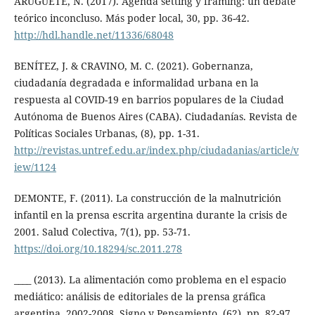
ARUGUETE, N. (2017). Agenda setting y framing: un debate
teórico inconcluso. Más poder local, 30, pp. 36-42.
http://hdl.handle.net/11336/68048
BENÍTEZ, J. & CRAVINO, M. C. (2021). Gobernanza,
ciudadanía degradada e informalidad urbana en la
respuesta al COVID-19 en barrios populares de la Ciudad
Autónoma de Buenos Aires (CABA). Ciudadanías. Revista de
Políticas Sociales Urbanas, (8), pp. 1-31.
http://revistas.untref.edu.ar/index.php/ciudadanias/article/v
iew/1124
DEMONTE, F. (2011). La construcción de la malnutrición
infantil en la prensa escrita argentina durante la crisis de
2001. Salud Colectiva, 7(1), pp. 53-71.
https://doi.org/10.18294/sc.2011.278
____ (2013). La alimentación como problema en el espacio
mediático: análisis de editoriales de la prensa gráfica
argentina, 2002-2008. Signo y Pensamiento, (62), pp. 82-97.