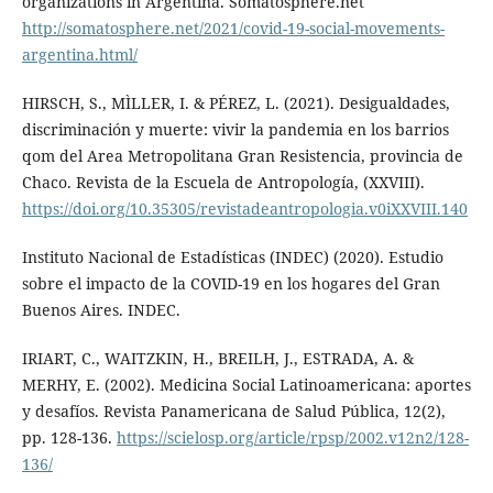
organizations in Argentina. Somatosphere.net
http://somatosphere.net/2021/covid-19-social-movements-
argentina.html/
HIRSCH, S., MÌLLER, I. & PÉREZ, L. (2021). Desigualdades,
discriminación y muerte: vivir la pandemia en los barrios
qom del Area Metropolitana Gran Resistencia, provincia de
Chaco. Revista de la Escuela de Antropología, (XXVIII).
https://doi.org/10.35305/revistadeantropologia.v0iXXVIII.140
Instituto Nacional de Estadísticas (INDEC) (2020). Estudio
sobre el impacto de la COVID-19 en los hogares del Gran
Buenos Aires. INDEC.
IRIART, C., WAITZKIN, H., BREILH, J., ESTRADA, A. &
MERHY, E. (2002). Medicina Social Latinoamericana: aportes
y desafíos. Revista Panamericana de Salud Pública, 12(2),
pp. 128-136.
https://scielosp.org/article/rpsp/2002.v12n2/128-
136/