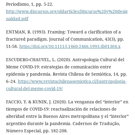
Periodismo, 1, pp. 5-22.
http://www.discursos.org/oldarticles/Discurso%20y%20desig
ualdad.pdf
ENTMAN, R. (1993). Framing: Toward a clarification of a
fractured paradigm. Journal of Communication, 43(3), pp.
51-58.
https://doi.org/10.1111/j.1460-2466.1993.tb01304.x
ESCUDERO-CHAUVEL, L. (2020). Antropología Cultural del
Meme COVID-19: estrategias de comunicación entre
epidemia y pandemia. Revista Chilena de Semiótica, 14, pp.
6–24.
https://www.revistachilenasemiotica.cl/l/antropologia-
cultural-del-meme-covid-19/
FACCIO, Y. & KUNIN, J. (2020). La venganza del “interior” en
tiempos de COVID-19: reactualización de relaciones de
alteridad entre la Buenos Aires metropolitana y el “interior”
argentino durante la pandemia. Cadernos de Tradução,
Número Especial, pp. 182-208.