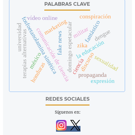
PALABRAS CLAVE
conspiración
vídeo online
fosfoetanolamina sintética
marketing
fantástico
domingo espetacular
universidad
militar
comunicación de ciencia
dengue
terapias alternativas
fake news
la educación
zika
méxico
discurso
sexualidad
ciencia
honduras
propaganda
expresión
REDES SOCIALES
Síguenos en: