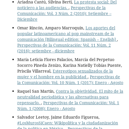
Ariadna Cantú, Silvina Berti,
La protesta social: Del
noticiero a las audiencias.
,
Perspectivas de la
Comunicación: Vol. 3 Núm. 2 (2010): Setiembre –
Diciembre
Omar Rincón, Amparo Marroquín,
Los aportes del
popular latinoamericano al pop mainstream de la
comunicación [Bilingual edition: Spanish – English]
,
Perspectivas de la Comunicación: Vol. 11 Núm. 2
(2018): setiembre - diciembre
María Leticia Flores Palacios, Marcia del Perpetuo
Socorro Pineda Zenizo, Karina Natielly Tobías Puente,
Priscila Villarreal,
Estereotipos sexualizados de la
mujer y el hombre en la publicidad
,
Perspectivas de
la Comunicación: Vol. 10 Núm. 1 (2017): Enero - Agosto
Raquel San Martín,
Contra la objetividad. El mito de la
neutralidad periodística y las alternativas para
repensarlo.
,
Perspectivas de la Comunicación: Vol. 1
Núm. 1 (2008): Enero - Agosto
Salvador Leetoy, Jaime Eduardo Figueroa,
#LosMurosSíCaen: Wikipolítica y la ciudadanización
de la política en México.
,
Perspectivas de la