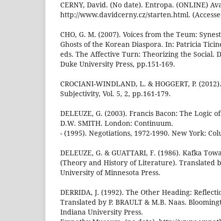
CERNY, David. (No date). Entropa. (ONLINE) Avai
http://www.davidcerny.cz/starten.html. (Access
CHO, G. M. (2007). Voices from the Teum: Synes
Ghosts of the Korean Diaspora. In: Patricia Tici
eds. The Affective Turn: Theorizing the Social
Duke University Press, pp.151-169.
CROCIANI-WINDLAND, L. & HOGGERT, P. (2012). P
Subjectivity, Vol. 5, 2, pp.161-179.
DELEUZE, G. (2003). Francis Bacon: The Logic of
D.W. SMITH. London: Continuum.
- (1995). Negotiations, 1972-1990. New York: Col
DELEUZE, G. & GUATTARI, F. (1986). Kafka Towa
(Theory and History of Literature). Translated 
University of Minnesota Press.
DERRIDA, J. (1992). The Other Heading: Reflect
Translated by P. BRAULT & M.B. Naas. Bloomingt
Indiana University Press.