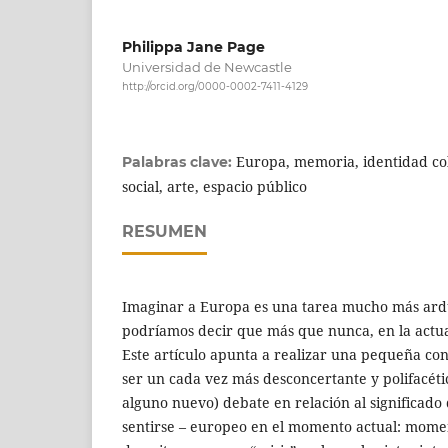
Philippa Jane Page
Universidad de Newcastle
http://orcid.org/0000-0002-7411-4129
Europa, memoria, identidad col
Palabras clave:
social, arte, espacio público
RESUMEN
Imaginar a Europa es una tarea mucho más ard
podríamos decir que más que nunca, en la actua
Este artículo apunta a realizar una pequeña con
ser un cada vez más desconcertante y polifacé
alguno nuevo) debate en relación al significado 
sentirse – europeo en el momento actual: mome