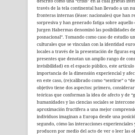
descrito como una “crisis” en la cual grietas in
través de la tela continental han llevado a un 
fronteras internas (léase: nacionales) que han
sorpresiva y han generado fatiga sobre aquello qu
Jurgen Habermas denominó las posibilidades de
posnacional”. Tomando como caso de estudio un
culturales que se vinculan con la identidad eur
locales a través de la presentación de figuras es
presentes que denotan un amplio rango de const
invisibilidad) en el espacio público, este artículo
importancia de la dimensión experiencial y afect
en este caso, (re)calibrado como “sentirse” o “d
objetivo tiene dos aspectos: primero, considera
teóricas que conforman la idea de afecto y de “g
humanidades y las ciencias sociales se intercon
aproximación fructífera a una mejor comprensió
individuos imaginan a Europa desde una posición
segundo, cómo las interacciones experienciales 
producen por medio del acto de ver o leer las o