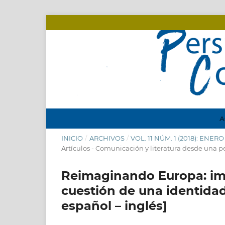
A
INICIO
/
ARCHIVOS
/
VOL. 11 NÚM. 1 (2018): ENER
Artículos - Comunicación y literatura desde una pe
Reimaginando Europa: imag
cuestión de una identidad
español – inglés]