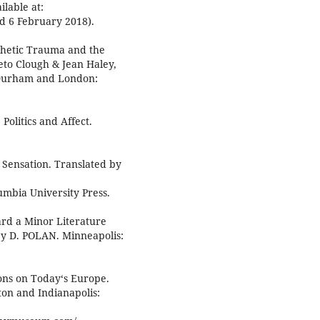
lable at:
ed 6 February 2018).
thetic Trauma and the
neto Clough & Jean Haley,
. Durham and London:
olitics and Affect.
 Sensation. Translated by
umbia University Press.
rd a Minor Literature
by D. POLAN. Minneapolis:
ions on Today‘s Europe.
on and Indianapolis: