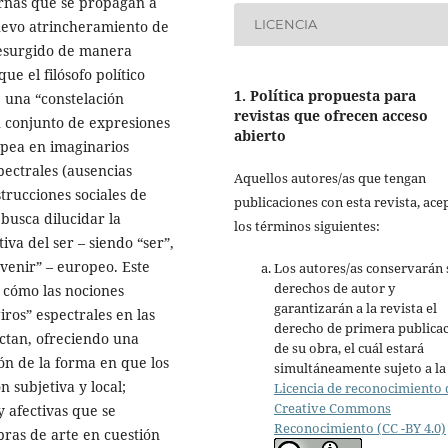
ternas que se propagan a
LICENCIA
nuevo atrincheramiento de
 resurgido de manera
e el filósofo político
1. Política propuesta para
 una “constelación
revistas que ofrecen acceso
 conjunto de expresiones
abierto
opea en imaginarios
pectrales (ausencias
Aquellos autores/as que tengan
rucciones sociales de
publicaciones con esta revista, ace
 busca dilucidar la
los términos siguientes:
iva del ser – siendo “ser”,
evenir” – europeo. Este
Los autores/as conservarán 
derechos de autor y
r cómo las nociones
garantizarán a la revista el
iros” espectrales en las
derecho de primera publica
ectan, ofreciendo una
de su obra, el cuál estará
n de la forma en que los
simultáneamente sujeto a la
 subjetiva y local;
Licencia de reconocimiento 
Creative Commons
y afectivas que se
Reconocimiento (CC -BY 4.0)
bras de arte en cuestión