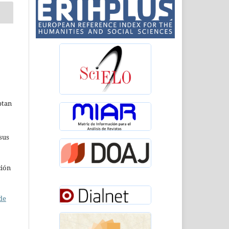
ptan
sus
ción
de