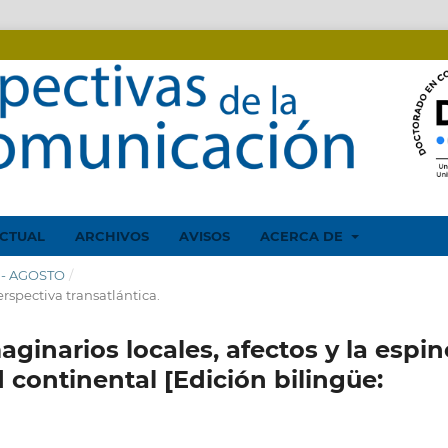
CTUAL
ARCHIVOS
AVISOS
ACERCA DE
O - AGOSTO
/
rspectiva transatlántica.
inarios locales, afectos y la espin
 continental [Edición bilingüe: