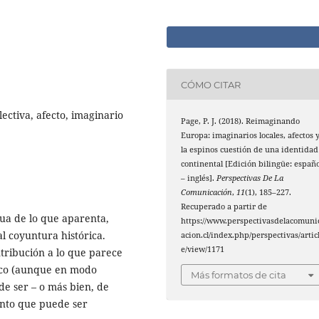
CÓMO CITAR
ectiva, afecto, imaginario
Page, P. J. (2018). Reimaginando
Europa: imaginarios locales, afectos 
la espinos cuestión de una identidad
continental [Edición bilingüe: españo
– inglés].
Perspectivas De La
Comunicación
,
11
(1), 185–227.
Recuperado a partir de
ua de lo que aparenta,
https://www.perspectivasdelacomuni
l coyuntura histórica.
acion.cl/index.php/perspectivas/artic
e/view/1171
tribución a lo que parece
tico (aunque en modo
Más formatos de cita
de ser – o más bien, de
nto que puede ser