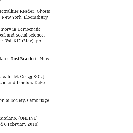
ctralities Reader. Ghosts
. New York: Bloomsbury.
 Memory in Democratic
cal and Social Science.
e. Vol. 617 (May), pp.
able Rosi Braidotti. New
le. In: M. Gregg & G. J.
rham and London: Duke
on of Society. Cambridge:
Catalano. (ONLINE)
ed 6 February 2018).