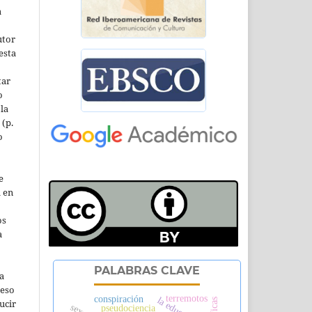
a
utor
esta
tar
o
la
 (p.
o
e
l en
os
a
PALABRAS CLAVE
a
ceso
terremotos
conspiración
ucir
pseudociencia