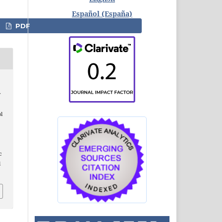
Español (España)
PDF
y
l
c
l