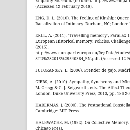
Empathy Museum. (no date). http://www.empa
(Accessed 12 February 2018).
ENG, D. L. (2010). The Feeling of Kinship: Queer
Racialization of Intimacy. Durham, NC; London: 
ERLL, A. (2011). ‘Travelling memory‘, Parallax 17
European Historical memory: Policies, Challenge
(2015).
http://www.europarl.europa.eu/RegData/etudes
STU%282015%29540364_EN.pdf. (Accessed 12 Fe
FUTORANSKY, L. (2006). Prender de gajo. Madr
GIBBS, A. (2010). Sympathy, Synchrony and Mim
M. Gregg & G. J. Seigworth, eds. The Affect Th
London: Duke University Press, 2010, pp. 186-20
HABERMAS, J. (2000). The Postnational Constellati
Cambridge: MIT Press.
HALBWACHS, M. (1992). On Collective Memory. C
Chicago Press.