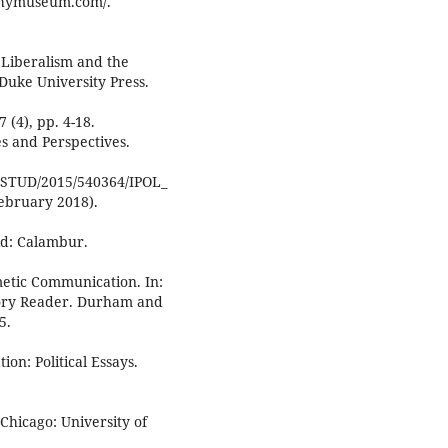
thymuseum.com/.
 Liberalism and the
Duke University Press.
 (4), pp. 4-18.
s and Perspectives.
/STUD/2015/540364/IPOL_
bruary 2018).
id: Calambur.
etic Communication. In:
eory Reader. Durham and
5.
on: Political Essays.
hicago: University of