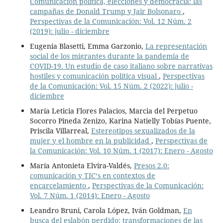
Comunicación política, elecciones y democracia: las
campañas de Donald Trump y Jair Bolsonaro
,
Perspectivas de la Comunicación: Vol. 12 Núm. 2
(2019): julio - diciembre
Eugenia Blasetti, Emma Garzonio,
La representación
social de los migrantes durante la pandemia de
COVID-19. Un estudio de caso italiano sobre narrativas
hostiles y comunicación política visual
,
Perspectivas
de la Comunicación: Vol. 15 Núm. 2 (2022): julio -
diciembre
María Leticia Flores Palacios, Marcia del Perpetuo
Socorro Pineda Zenizo, Karina Natielly Tobías Puente,
Priscila Villarreal,
Estereotipos sexualizados de la
mujer y el hombre en la publicidad
,
Perspectivas de
la Comunicación: Vol. 10 Núm. 1 (2017): Enero - Agosto
María Antonieta Elvira-Valdés,
Presos 2.0:
comunicación y TIC‘s en contextos de
encarcelamiento
,
Perspectivas de la Comunicación:
Vol. 7 Núm. 1 (2014): Enero - Agosto
Leandro Bruni, Carola López, Iván Goldman,
En
busca del eslabón perdido: transformaciones de las