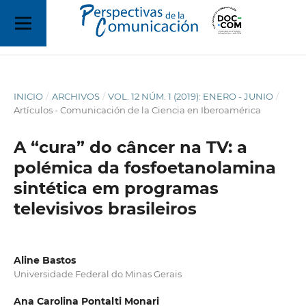
INICIO
/
ARCHIVOS
/
VOL. 12 NÚM. 1 (2019): ENERO - JUNIO
/
Artículos - Comunicación de la Ciencia en Iberoamérica
A “cura” do câncer na TV: a
polémica da fosfoetanolamina
sintética em programas
televisivos brasileiros
Aline Bastos
Universidade Federal do Minas Gerais
Ana Carolina Pontalti Monari