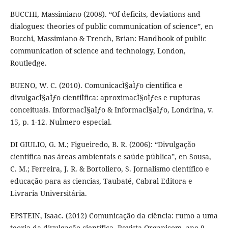
BUCCHI, Massimiano (2008). “Of deficits, deviations and
dialogues: theories of public communication of science”, en
Bucchi, Massimiano & Trench, Brian: Handbook of public
communication of science and technology, London,
Routledge.
BUENO, W. C. (2010). ComunicacÌ§aÌƒo cientifica e
divulgacÌ§aÌƒo cientiÌfica: aproximacÌ§oÌƒes e rupturas
conceituais. InformacÌ§aÌƒo & InformacÌ§aÌƒo, Londrina, v.
15, p. 1-12. NuÌmero especial.
DI GIULIO, G. M.; Figueiredo, B. R. (2006): “Divulgação
científica nas áreas ambientais e saúde pública”, en Sousa,
C. M.; Ferreira, J. R. & Bortoliero, S. Jornalismo científico e
educação para as ciencias, Taubaté, Cabral Editora e
Livraria Universitária.
EPSTEIN, Isaac. (2012) Comunicação da ciência: rumo a uma
teoria da divulgação científica. Revista Organicom, ano 9,