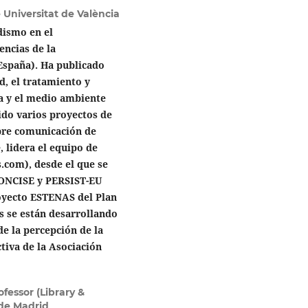
e Universitat de València
dismo en el
encias de la
España). Ha publicado
d, el tratamiento y
gía y el medio ambiente
gido varios proyectos de
obre comunicación de
, lidera el equipo de
.com), desde el que se
CONCISE y PERSIST-EU
oyecto ESTENAS del Plan
s se están desarrollando
de la percepción de la
tiva de la Asociación
ofessor (Library &
 de Madrid