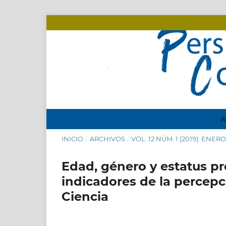
A
INICIO
/
ARCHIVOS
/
VOL. 12 NÚM. 1 (2019): ENER
Edad, género y estatus pr
indicadores de la percepci
Ciencia