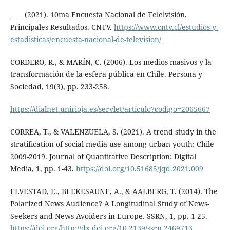
____ (2021). 10ma Encuesta Nacional de Telelvisión.
Principales Resultados. CNTV.
https://www.cntv.cl/estudios-y-
estadisticas/encuesta-nacional-de-television/
CORDERO, R., & MARÍN, C. (2006). Los medios masivos y la
transformación de la esfera pública en Chile. Persona y
Sociedad, 19(3), pp. 233-258.
https://dialnet.unirioja.es/servlet/articulo?codigo=2065667
CORREA, T., & VALENZUELA, S. (2021). A trend study in the
stratification of social media use among urban youth: Chile
2009-2019. Journal of Quantitative Description: Digital
Media, 1, pp. 1-43.
https://doi.org/10.51685/jqd.2021.009
ELVESTAD, E., BLEKESAUNE, A., & AALBERG, T. (2014). The
Polarized News Audience? A Longitudinal Study of News-
Seekers and News-Avoiders in Europe. SSRN, 1, pp. 1-25.
https://doi.org/http://dx.doi.org/10.2139/ssrn.2469713