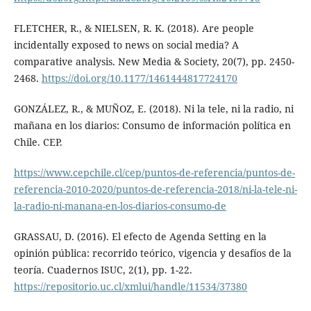
FLETCHER, R., & NIELSEN, R. K. (2018). Are people
incidentally exposed to news on social media? A
comparative analysis. New Media & Society, 20(7), pp. 2450-
2468.
https://doi.org/10.1177/1461444817724170
GONZÁLEZ, R., & MUÑOZ, E. (2018). Ni la tele, ni la radio, ni
mañana en los diarios: Consumo de información política en
Chile. CEP.
https://www.cepchile.cl/cep/puntos-de-referencia/puntos-de-
referencia-2010-2020/puntos-de-referencia-2018/ni-la-tele-ni-
la-radio-ni-manana-en-los-diarios-consumo-de
GRASSAU, D. (2016). El efecto de Agenda Setting en la
opinión pública: recorrido teórico, vigencia y desafíos de la
teoría. Cuadernos ISUC, 2(1), pp. 1-22.
https://repositorio.uc.cl/xmlui/handle/11534/37380