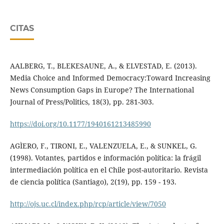
CITAS
AALBERG, T., BLEKESAUNE, A., & ELVESTAD, E. (2013).
Media Choice and Informed Democracy:Toward Increasing
News Consumption Gaps in Europe? The International
Journal of Press/Politics, 18(3), pp. 281-303.
https://doi.org/10.1177/1940161213485990
AGÌERO, F., TIRONI, E., VALENZUELA, E., & SUNKEL, G.
(1998). Votantes, partidos e información política: la frágil
intermediación política en el Chile post-autoritario. Revista
de ciencia política (Santiago), 2(19), pp. 159 - 193.
http://ojs.uc.cl/index.php/rcp/article/view/7050