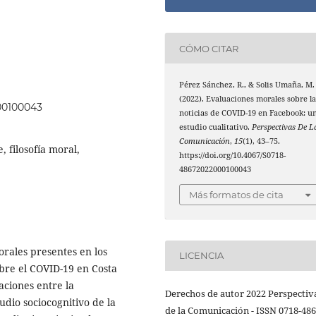
CÓMO CITAR
Pérez Sánchez, R., & Solis Umaña, M.
(2022). Evaluaciones morales sobre la
000100043
noticias de COVID-19 en Facebook: u
estudio cualitativo.
Perspectivas De L
Comunicación
,
15
(1), 43–75.
, filosofía moral,
https://doi.org/10.4067/S0718-
48672022000100043
Más formatos de cita
orales presentes en los
LICENCIA
bre el COVID-19 en Costa
laciones entre la
Derechos de autor 2022 Perspectiv
udio sociocognitivo de la
de la Comunicación - ISSN 0718-48