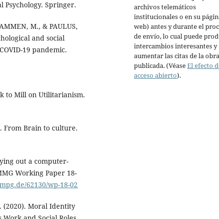
l Psychology. Springer.
archivos telemáticos
institucionales o en su págin
MAMMEN, M., & PAULUS,
web) antes y durante el pro
de envío, lo cual puede prod
hological and social
intercambios interesantes y
he COVID-19 pandemic.
aumentar las citas de la obr
publicada. (Véase
El efecto d
acceso abierto
).
 to Mill on Utilitarianism.
. From Brain to culture.
rying out a computer-
. MMG Working Paper 18-
mpg.de/62130/wp-18-02
(2020). Moral Identity
s Work and Social Roles.