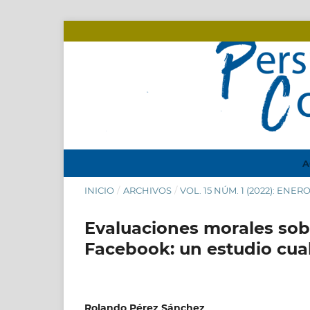
A
INICIO
/
ARCHIVOS
/
VOL. 15 NÚM. 1 (2022): ENER
Evaluaciones morales sobr
Facebook: un estudio cual
Rolando Pérez Sánchez