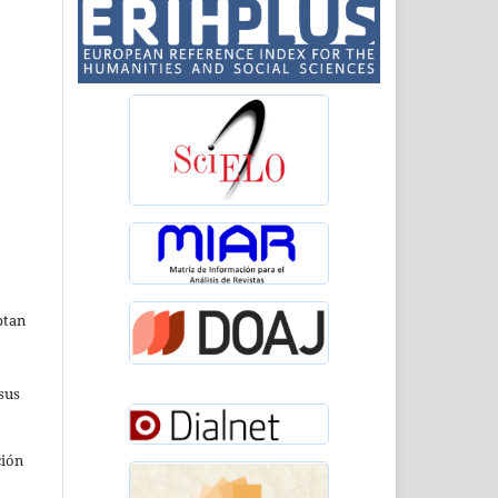
ptan
sus
ción