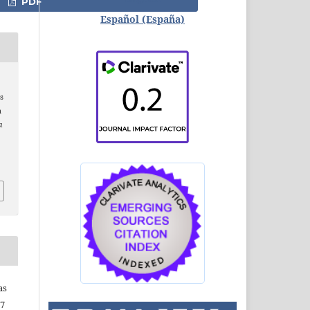
PDF
Español (España)
s
n
a
as
67