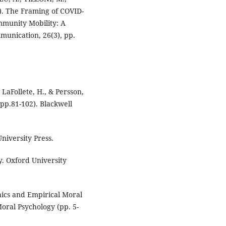
). The Framing of COVID-
ommunity Mobility: A
unication, 26(3), pp.
aFollete, H., & Persson,
(pp.81-102). Blackwell
University Press.
y. Oxford University
ics and Empirical Moral
Moral Psychology (pp. 5-