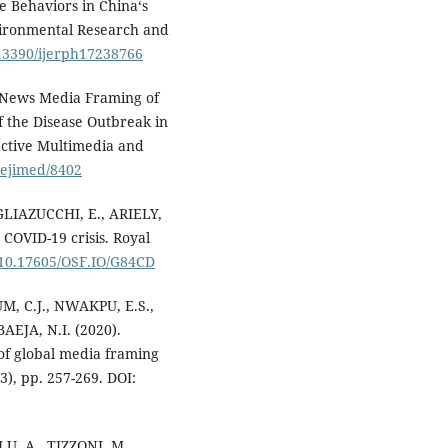
 Behaviors in China‘s
nvironmental Research and
0.3390/ijerph17238766
 News Media Framing of
f the Disease Outbreak in
active Multimedia and
5/ejimed/8402
GLIAZUCCHI, E., ARIELY,
 COVID-19 crisis. Royal
g/10.17605/OSF.IO/G84CD
, C.J., NWAKPU, E.S.,
EJA, N.I. (2020).
 of global media framing
3), pp. 257-269. DOI:
, A., TIZZONI, M.,