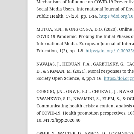
Mechanisms of Influence on COVID-19 Preventive
Social Media Users. International Journal of E
Public Health, 17(23), pp. 1-14.
https://doi.org/1
MUTUA, S.N., & ONG'ONG'A, D.O. (2020). Online
COVID-19 Pandemic: Probing the Initial Phases o
International Media. European Journal of Inter
Education, 1(2), pp. 1-8.
https://doi.org/10.3093
NAVAJAS, J., HEDUAN, F.Á., GARBULSKY, G., TA
D., & SIGMAN, M. (2021). Moral responses to the
Society Open Science, 8, pp.1-16.
https://doi.or
OGBODO, J.N., ONWE, E.C., CHUKWU, J., NWASUM
NWANKWO, S.U., NWAMINI, S., ELEM, S., & OGBA
Communicating health crisis: a content analysis
of COVID-19. Health promotion perspectives, 10(
10.34172/hpp.2020.40
OPHIR, Y., WALTER, D., ARNON, D., LOKMANOGLU