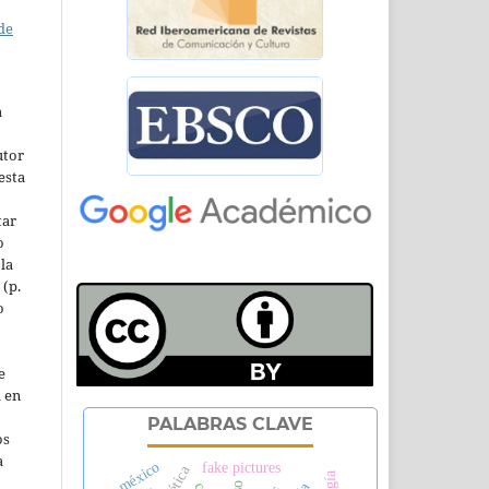
de
a
utor
esta
tar
o
la
 (p.
o
e
l en
PALABRAS CLAVE
os
a
méxico
fake pictures