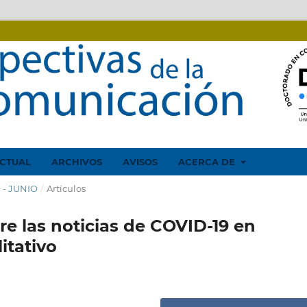
CTUAL
ARCHIVOS
AVISOS
ACERCA DE
O - JUNIO
/
Artículos
e las noticias de COVID-19 en
itativo