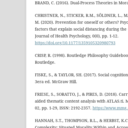
BRAND, C. (2016). Dual-Process Theories in Mora
CHRISTNER, N., STICKER, R.M., SÖLDNER, L., 
M. (2020). Prevention for oneself or others? Psyc
factors that explain social distancing during t
Journal of Health Psychology, 0(0), pp. 1-12.
https://doi.org/10.1177/1359105320980793
CRISP, R. (1998). Routledge Philosophy Guidebook
Routledge.
FISKE, S., & TAYLOR, SH. (2017). Social cognition
3era ed. McGraw Hill.
FRIESE, S., SORATTO, J., & PIRES, D. (2018). Car
aided thematic content analysis with ATLAS.ti
02, pp. 1-29, ISSN: 2192-2357.
https://www.mmg.
HANNAH, S.T., THOMPSON, R.L., & HERBST, K.C. 
Complexity: Situated Morality Within and Acros