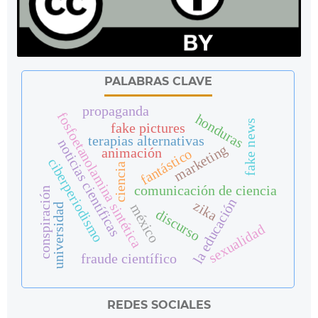
PALABRAS CLAVE
propaganda
fosfoetanolamina sintética
honduras
fake news
fake pictures
terapias alternativas
noticias científicas
marketing
animación
fantástico
ciberperiodismo
ciencia
comunicación de ciencia
conspiración
la educación
zika
méxico
universidad
discurso
sexualidad
fraude científico
REDES SOCIALES