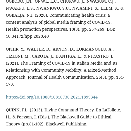
OGBODO, J.N., ONWE, E.C., CHUKWU, J., NWASUM, C.J.,
NWAKPU, E.S., NWANKWO, S.U., NWAMINI, S., ELEM, S., &
OGBAEJA, N.I. (2020). Communicating health crisis: a
content analysis of global media framing of COVID-19.
Health promotion perspectives, 10(3), pp. 257-269. DOI:
10.34172/hpp.2020.40
OPHIR, Y., WALTER, D., ARNON, D., LOKMANOGLU, A.,
TIZZONI, M., CAROTA, J., D'ANTIGA, L., & NICASTRO, E.
(2021). The Framing of COVID-19 in Italian Media and Its
Relationship with Community Mobility: A Mixed-Method
Approach. Journal of Health Communication, 26(3), pp. 161-
173.
https://doi.org/10.1080/10810730.2021.1899344
QUINN, P.L. (2013). Divine Command Theory. En LaFollete,
H., & Persson, I. (Eds.), The Blackwell Guide to Ethical
Theory (pp.81-102). Blackwell Publishing.