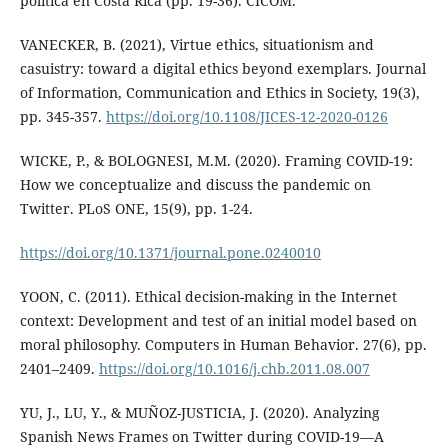
política en Costa Rica (pp. 19-36). CICOM.
VANECKER, B. (2021), Virtue ethics, situationism and
casuistry: toward a digital ethics beyond exemplars. Journal
of Information, Communication and Ethics in Society, 19(3),
pp. 345-357.
https://doi.org/10.1108/JICES-12-2020-0126
WICKE, P., & BOLOGNESI, M.M. (2020). Framing COVID-19:
How we conceptualize and discuss the pandemic on
Twitter. PLoS ONE, 15(9), pp. 1-24.
https://doi.org/10.1371/journal.pone.0240010
YOON, C. (2011). Ethical decision-making in the Internet
context: Development and test of an initial model based on
moral philosophy. Computers in Human Behavior. 27(6), pp.
2401–2409.
https://doi.org/10.1016/j.chb.2011.08.007
YU, J., LU, Y., & MUÑOZ-JUSTICIA, J. (2020). Analyzing
Spanish News Frames on Twitter during COVID-19—A