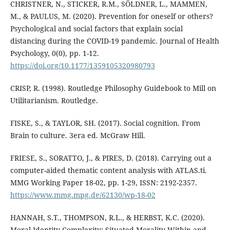
CHRISTNER, N., STICKER, R.M., SÖLDNER, L., MAMMEN,
M., & PAULUS, M. (2020). Prevention for oneself or others?
Psychological and social factors that explain social
distancing during the COVID-19 pandemic. Journal of Health
Psychology, 0(0), pp. 1-12.
https://doi.org/10.1177/1359105320980793
CRISP, R. (1998). Routledge Philosophy Guidebook to Mill on
Utilitarianism. Routledge.
FISKE, S., & TAYLOR, SH. (2017). Social cognition. From
Brain to culture. 3era ed. McGraw Hill.
FRIESE, S., SORATTO, J., & PIRES, D. (2018). Carrying out a
computer-aided thematic content analysis with ATLAS.ti.
MMG Working Paper 18-02, pp. 1-29, ISSN: 2192-2357.
https://www.mmg.mpg.de/62130/wp-18-02
HANNAH, S.T., THOMPSON, R.L., & HERBST, K.C. (2020).
Moral Identity Complexity: Situated Morality Within and