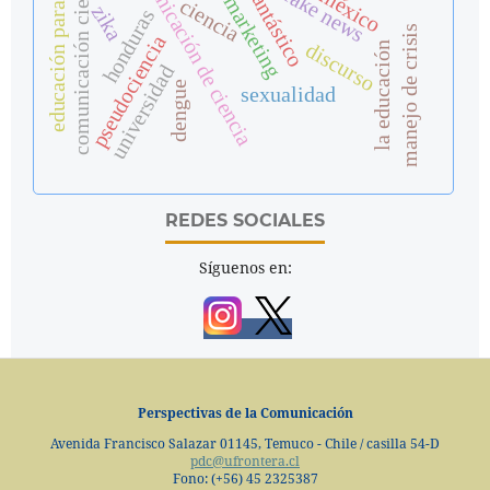
educación para la salud
comunicación científica
comunicación de ciencia
fake news
fantástico
méxico
marketing
ciencia
zika
honduras
manejo de crisis
pseudociencia
discurso
la educación
universidad
dengue
sexualidad
REDES SOCIALES
Síguenos en:
Perspectivas de la Comunicación
Avenida Francisco Salazar 01145, Temuco - Chile / casilla 54-D
pdc@ufrontera.cl
Fono: (+56) 45 2325387