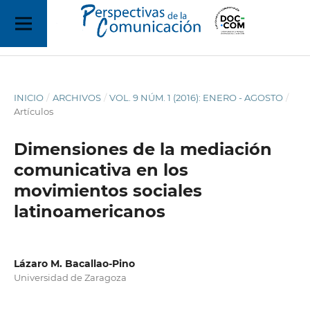
INICIO
/
ARCHIVOS
/
VOL. 9 NÚM. 1 (2016): ENERO - AGOSTO
/
Artículos
Dimensiones de la mediación
comunicativa en los
movimientos sociales
latinoamericanos
Lázaro M. Bacallao-Pino
Universidad de Zaragoza