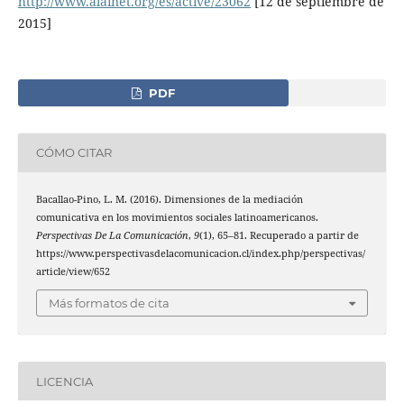
http://www.alainet.org/es/active/23062
[12 de septiembre de
2015]
PDF
CÓMO CITAR
Bacallao-Pino, L. M. (2016). Dimensiones de la mediación
comunicativa en los movimientos sociales latinoamericanos.
Perspectivas De La Comunicación
,
9
(1), 65–81. Recuperado a partir de
https://www.perspectivasdelacomunicacion.cl/index.php/perspectivas/
article/view/652
Más formatos de cita
LICENCIA