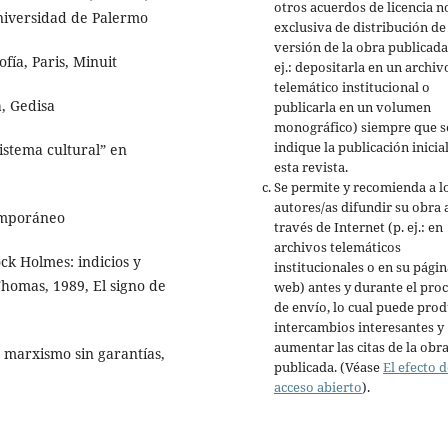
otros acuerdos de licencia n
niversidad de Palermo
exclusiva de distribución de 
versión de la obra publicada
fía, Paris, Minuit
ej.: depositarla en un archiv
telemático institucional o
a, Gedisa
publicarla en un volumen
monográfico) siempre que s
indique la publicación inicia
istema cultural” en
esta revista.
Se permite y recomienda a l
autores/as difundir su obra 
emporáneo
través de Internet (p. ej.: en
archivos telemáticos
ck Holmes: indicios y
institucionales o en su págin
homas, 1989, El signo de
web) antes y durante el pro
de envío, lo cual puede prod
intercambios interesantes y
aumentar las citas de la obr
: marxismo sin garantías,
publicada. (Véase
El efecto d
acceso abierto
).