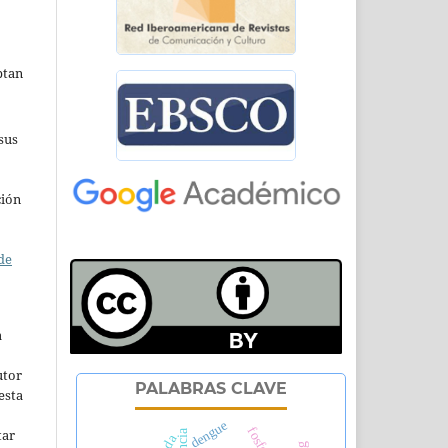
ptan
sus
ción
de
a
utor
PALABRAS CLAVE
esta
dengue
tar