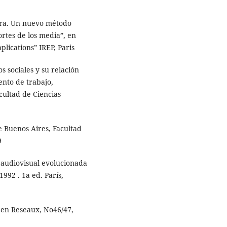
ectura. Un nuevo método
ortes de los media”, en
plications” IREP, Paris
rsos sociales y su relación
nto de trabajo,
cultad de Ciencias
 de Buenos Aires, Facultad
9
cia audiovisual evolucionada
992 . 1a ed. París,
on, en Reseaux, No46/47,