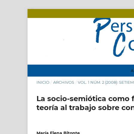
A
INICIO
/
ARCHIVOS
/
VOL. 1 NÚM. 2 (2008): SETI
La socio-semiótica como f
teoría al trabajo sobre c
María Elena Bitonte