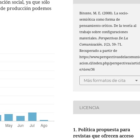
ción social, ya que sólo
es de producción podemos
Bitonte, M. E. (2008). La socio-
semiótica como forma de
pensamiento crítico. De la teoría al
trabajo sobre configuraciones
materiales.
Perspectivas De La
Comunicación
,
1
(2), 59–71.
Recuperado a partir de
https://www.perspectivasdelacomuni
acion.cl/index.php/perspectivas/artic
e/view/36
Más formatos de cita
LICENCIA
1. Política propuesta para
revistas que ofrecen acceso