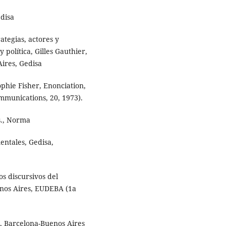
edisa
trategias, actores y
 política, Gilles Gauthier,
ires, Gedisa
Sophie Fisher, Enonciation,
ommunications, 20, 1973).
As., Norma
 mentales, Gedisa,
tos discursivos del
enos Aires, EUDEBA (1a
isa, Barcelona-Buenos Aires