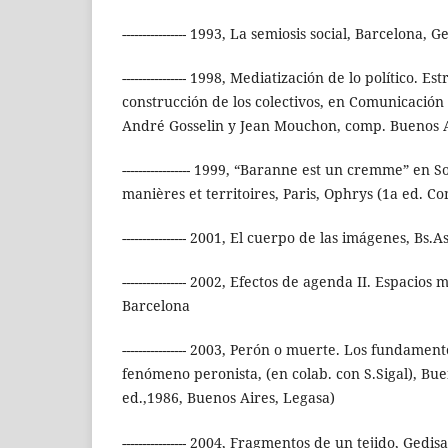
---------------- 1993, La semiosis social, Barcelona, G
---------------- 1998, Mediatización de lo político. Es
construcción de los colectivos, en Comunicación y
André Gosselin y Jean Mouchon, comp. Buenos A
----------------- 1999, “Baranne est un cremme” en 
manières et territoires, Paris, Ophrys (1a ed. C
---------------- 2001, El cuerpo de las imágenes, Bs.
---------------- 2002, Efectos de agenda II. Espacios
Barcelona
---------------- 2003, Perón o muerte. Los fundamen
fenómeno peronista, (en colab. con S.Sigal), Bu
ed.,1986, Buenos Aires, Legasa)
---------------- 2004, Fragmentos de un tejido, Ged