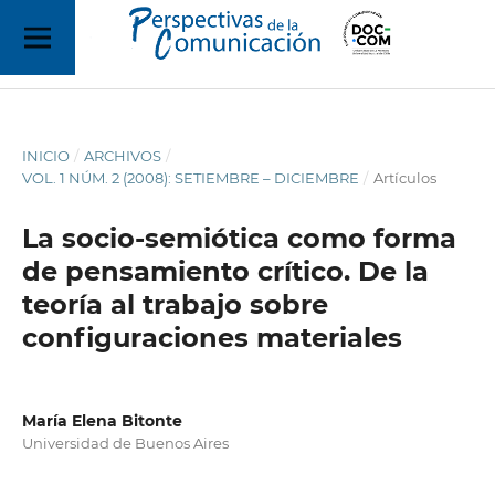
INICIO
/
ARCHIVOS
/
VOL. 1 NÚM. 2 (2008): SETIEMBRE – DICIEMBRE
/
Artículos
La socio-semiótica como forma
de pensamiento crítico. De la
teoría al trabajo sobre
configuraciones materiales
María Elena Bitonte
Universidad de Buenos Aires