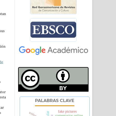
ptan
sus
ción
de
a
utor
esta
PALABRAS CLAVE
tar
fake pictures
o
comentarios online