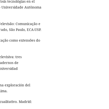
sis tecnológias en el
- Universidade Autônoma
Televisão: Comunicação e
rado, São Paulo, ECA-USP.
cação como extensões do
evisiva: tres
uadernos de
Universidad
una exploración del
Lima.
cualitativo. Madrid: