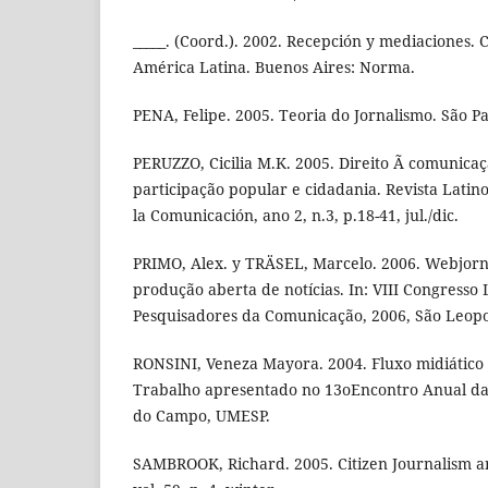
_____. (Coord.). 2002. Recepción y mediaciones. 
América Latina. Buenos Aires: Norma.
PENA, Felipe. 2005. Teoria do Jornalismo. São Pa
PERUZZO, Cicilia M.K. 2005. Direito Ã comunica
participação popular e cidadania. Revista Lati
la Comunicación, ano 2, n.3, p.18-41, jul./dic.
PRIMO, Alex. y TRÄSEL, Marcelo. 2006. Webjorna
produção aberta de notícias. In: VIII Congresso
Pesquisadores da Comunicação, 2006, São Leopo
RONSINI, Veneza Mayora. 2004. Fluxo midiático e
Trabalho apresentado no 13oEncontro Anual d
do Campo, UMESP.
SAMBROOK, Richard. 2005. Citizen Journalism 