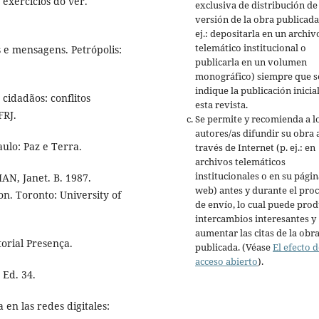
exercícios do ver.
exclusiva de distribución de 
versión de la obra publicada
ej.: depositarla en un archiv
telemático institucional o
 e mensagens. Petrópolis:
publicarla en un volumen
monográfico) siempre que s
indique la publicación inicia
cidadãos: conflitos
esta revista.
FRJ.
Se permite y recomienda a l
autores/as difundir su obra 
ulo: Paz e Terra.
través de Internet (p. ej.: en
archivos telemáticos
institucionales o en su págin
AN, Janet. B. 1987.
web) antes y durante el pro
on. Toronto: University of
de envío, lo cual puede prod
intercambios interesantes y
aumentar las citas de la obr
orial Presença.
publicada. (Véase
El efecto d
acceso abierto
).
 Ed. 34.
 en las redes digitales: