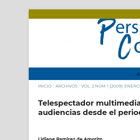
A
INICIO
/
ARCHIVOS
/
VOL. 2 NÚM. 1 (2009): ENER
Telespectador multimedia
audiencias desde el perio
Lidiane Ramirez de Amorim