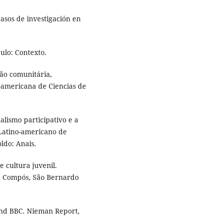
Casos de investigación en
ulo: Contexto.
ção comunitária,
noamericana de Ciencias de
lismo participativo e a
 Latino-americano de
ldo: Anais.
 cultura juvenil.
a Compós, São Bernardo
and BBC. Nieman Report,