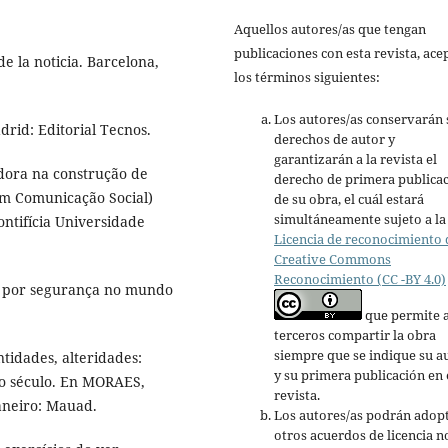
Aquellos autores/as que tengan
publicaciones con esta revista, ace
e la noticia. Barcelona,
los términos siguientes:
Los autores/as conservarán 
rid: Editorial Tecnos.
derechos de autor y
garantizarán a la revista el
dora na construção de
derecho de primera publica
em Comunicação Social)
de su obra, el cuál estará
simultáneamente sujeto a la
ntifícia Universidade
Licencia de reconocimiento 
Creative Commons
Reconocimiento (CC -BY 4.0)
 por segurança no mundo
que permite 
terceros compartir la obra
siempre que se indique su a
tidades, alteridades:
y su primera publicación en 
o século. En MORAES,
revista.
Janeiro: Mauad.
Los autores/as podrán adop
otros acuerdos de licencia n