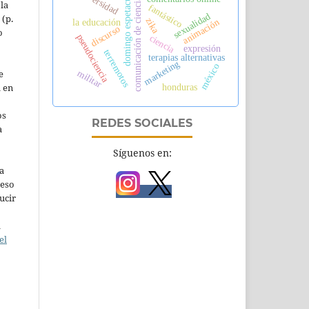
universidad
domingo espetacular
comunicación de ciencia
la
fantástico
sexualidad
 (p.
zika
animación
la educación
discurso
o
pseudociencia
ciencia
expresión
terremotos
terapias alternativas
marketing
méxico
e
militar
l en
honduras
os
REDES SOCIALES
a
Síguenos en:
a
ceso
ucir
a
el