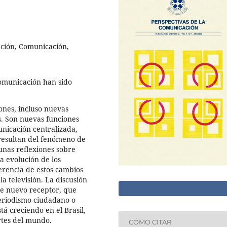
pción, Comunicación,
comunicación han sido
ones, incluso nuevas
os. Son nuevas funciones
unicación centralizada,
 resultan del fenómeno de
gunas reflexiones sobre
a evolución de los
jerencia de estos cambios
a televisión. La discusión
te nuevo receptor, que
periodismo ciudadano o
tá creciendo en el Brasil,
rtes del mundo.
CÓMO CITAR