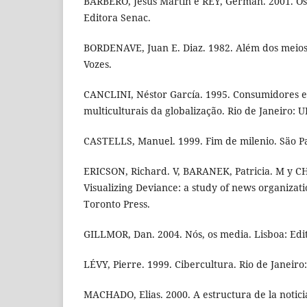
BARBERO, Jesús Martín e REY, Gérman. 2001. Os 
Editora Senac.
BORDENAVE, Juan E. Diaz. 1982. Além dos meios
Vozes.
CANCLINI, Néstor García. 1995. Consumidores e 
multiculturais da globalização. Rio de Janeiro: U
CASTELLS, Manuel. 1999. Fim de milenio. Säo Pa
ERICSON, Richard. V, BARANEK, Patricia. M y CH
Visualizing Deviance: a study of news organizati
Toronto Press.
GILLMOR, Dan. 2004. Nós, os media. Lisboa: Edit
LÉVY, Pierre. 1999. Cibercultura. Rio de Janeiro:
MACHADO, Elias. 2000. A estructura de la noticia