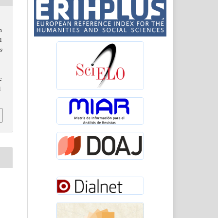
a
l
s
c
l