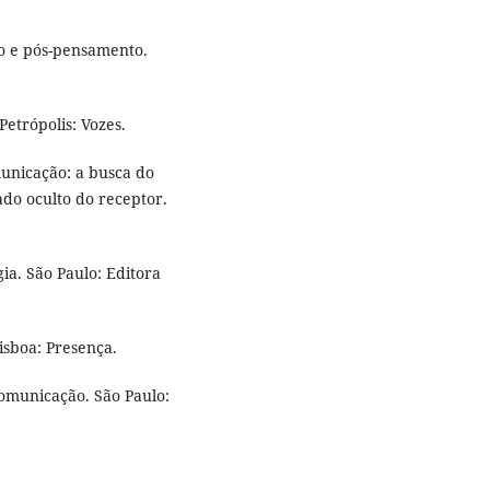
ão e pós-pensamento.
etrópolis: Vozes.
unicação: a busca do
ado oculto do receptor.
ia. São Paulo: Editora
sboa: Presença.
omunicação. São Paulo: