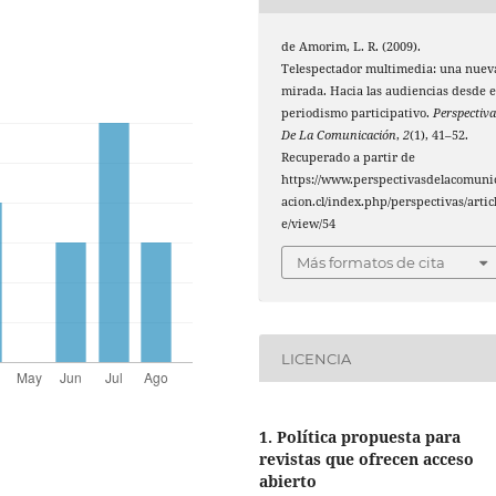
de Amorim, L. R. (2009).
Telespectador multimedia: una nuev
mirada. Hacia las audiencias desde e
periodismo participativo.
Perspectiva
De La Comunicación
,
2
(1), 41–52.
Recuperado a partir de
https://www.perspectivasdelacomuni
acion.cl/index.php/perspectivas/artic
e/view/54
Más formatos de cita
LICENCIA
1. Política propuesta para
revistas que ofrecen acceso
abierto