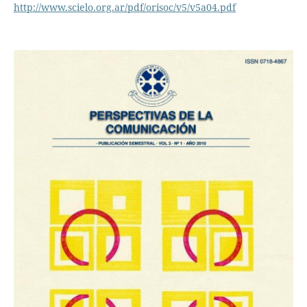
http://www.scielo.org.ar/pdf/orisoc/v5/v5a04.pdf