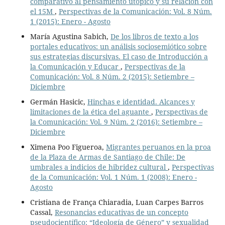
comparativo al pensamiento utópico y su relación con
el 15M
,
Perspectivas de la Comunicación: Vol. 8 Núm.
1 (2015): Enero - Agosto
María Agustina Sabich,
De los libros de texto a los
portales educativos: un análisis sociosemiótico sobre
sus estrategias discursivas. El caso de Introducción a
la Comunicación y Educar
,
Perspectivas de la
Comunicación: Vol. 8 Núm. 2 (2015): Setiembre –
Diciembre
Germán Hasicic,
Hinchas e identidad. Alcances y
limitaciones de la ética del aguante
,
Perspectivas de
la Comunicación: Vol. 9 Núm. 2 (2016): Setiembre –
Diciembre
Ximena Poo Figueroa,
Migrantes peruanos en la proa
de la Plaza de Armas de Santiago de Chile: De
umbrales a indicios de hibridez cultural
,
Perspectivas
de la Comunicación: Vol. 1 Núm. 1 (2008): Enero -
Agosto
Cristiana de França Chiaradia, Luan Carpes Barros
Cassal,
Resonancias educativas de un concepto
pseudocientífico: “Ideología de Género” y sexualidad