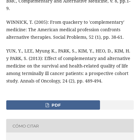
BMC, Complementary and Alternative Medicine, v. 8, pp.1-
9.
WINNICK, T. (2005): From quackery to 'complementary'
medicine: The American medical profession confronts
alternative therapies. Social Problems, 52 (1), pp. 38-61.
YUN, Y., LEE, Myung K., PARK, S., KIM, Y., HEO, D., KIM, H.
y PARK, S. (2013): Effect of complementary and alternative
medicine on the survival and health-related quality of life
among terminally ill cancer patients: a prospective cohort
study. Annals of Oncology, 24 (2), pp. 489-494.
PDF
CÓMO CITAR