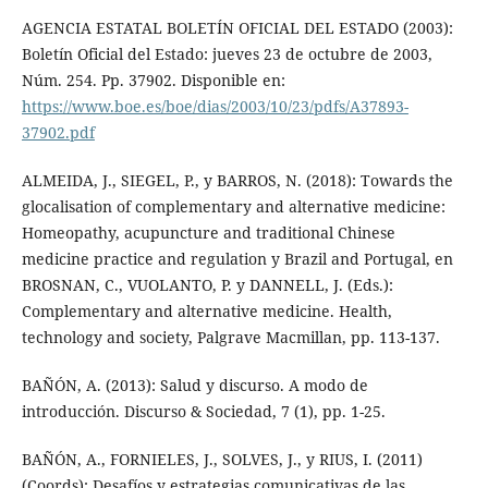
AGENCIA ESTATAL BOLETÍN OFICIAL DEL ESTADO (2003):
Boletín Oficial del Estado: jueves 23 de octubre de 2003,
Núm. 254. Pp. 37902. Disponible en:
https://www.boe.es/boe/dias/2003/10/23/pdfs/A37893-
37902.pdf
ALMEIDA, J., SIEGEL, P., y BARROS, N. (2018): Towards the
glocalisation of complementary and alternative medicine:
Homeopathy, acupuncture and traditional Chinese
medicine practice and regulation y Brazil and Portugal, en
BROSNAN, C., VUOLANTO, P. y DANNELL, J. (Eds.):
Complementary and alternative medicine. Health,
technology and society, Palgrave Macmillan, pp. 113-137.
BAÑÓN, A. (2013): Salud y discurso. A modo de
introducción. Discurso & Sociedad, 7 (1), pp. 1-25.
BAÑÓN, A., FORNIELES, J., SOLVES, J., y RIUS, I. (2011)
(Coords): Desafíos y estrategias comunicativas de las