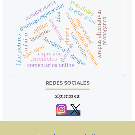
sexualidad
pseudociencia
domingo espetacular
la educación
terapias alternativas
comunicación de ciencia
zika
propaganda
universidad
marketing
militar
honduras
ciencia
vídeo online
méxico
fake pictures
fantástico
discurso
fake news
expresión
dengue
terremotos
comentarios online
REDES SOCIALES
Síguenos en: