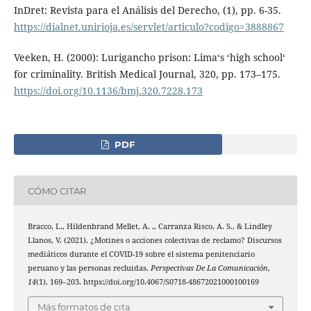
InDret: Revista para el Análisis del Derecho, (1), pp. 6-35.
https://dialnet.unirioja.es/servlet/articulo?codigo=3888867
Veeken, H. (2000): Lurigancho prison: Lima‘s ‘high school‘
for criminality. British Medical Journal, 320, pp. 173–175.
https://doi.org/10.1136/bmj.320.7228.173
PDF
CÓMO CITAR
Bracco, L., Hildenbrand Mellet, A. ., Carranza Risco, A. S., & Lindley
Llanos, V. (2021). ¿Motines o acciones colectivas de reclamo? Discursos
mediáticos durante el COVID-19 sobre el sistema penitenciario
peruano y las personas recluidas.
Perspectivas De La Comunicación
,
14
(1), 169–203. https://doi.org/10.4067/S0718-48672021000100169
Más formatos de cita