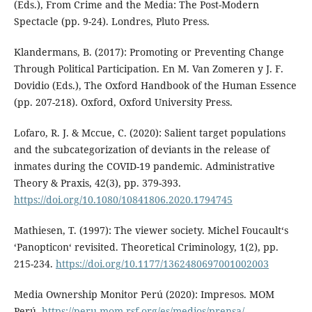
(Eds.), From Crime and the Media: The Post-Modern
Spectacle (pp. 9-24). Londres, Pluto Press.
Klandermans, B. (2017): Promoting or Preventing Change
Through Political Participation. En M. Van Zomeren y J. F.
Dovidio (Eds.), The Oxford Handbook of the Human Essence
(pp. 207-218). Oxford, Oxford University Press.
Lofaro, R. J. & Mccue, C. (2020): Salient target populations
and the subcategorization of deviants in the release of
inmates during the COVID-19 pandemic. Administrative
Theory & Praxis, 42(3), pp. 379-393.
https://doi.org/10.1080/10841806.2020.1794745
Mathiesen, T. (1997): The viewer society. Michel Foucault‘s
‘Panopticon‘ revisited. Theoretical Criminology, 1(2), pp.
215-234.
https://doi.org/10.1177/1362480697001002003
Media Ownership Monitor Perú (2020): Impresos. MOM
Perú.
https://peru.mom-rsf.org/es/medios/prensa/