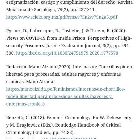
estigmatización, castigo y cumplimiento del derecho. Revista
Mexicana de Sociología, 75(2), pp. 287-311.
http://www.scielo.org.mx/pdf/rms/v75n2/v75n2a5.pdf
Pyrooz, D., Labrecque, R., Tostlebe, J. & Useem, B. (2020):
Views on COVID-19 from Inside Prison: Perspectives of High-
security Prisoners. Justice Evaluation Journal, 3(2), pp. 294-
306.
http://dx.doi.org/10.1080/24751979.2020.1777578
Redacción Mano Alzada (2020): Internas de Chorrillos piden
libertad para procesadas, adultas mayores y enfermas
crónicas. Mano Alzada.
https://manoalzada.pe/feminismos/internas-de-chorrillos-
piden-libertad-para-procesadas-adultas-mayores-y-
enfermas-cronicas
Renzetti, C. (2018): Feminist Criminology. En W. Dekeseredy
y M. Dragiewicz (Eds.), Routledge Handbook of Critical
Criminology (2nd ed., pp. 74-82).