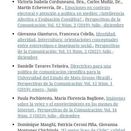
Victoria Isabela Corduneanu, Dra., Carlos Muñiz, Dr.,
Martín Echeverría, Dr.,
Emociones en contexto
electoral y atención a política en medios: ¿Inteligencia
Afectiva o Evaluación Cognitiva?
,
Perspectivas de la
Comunicación: Vol. 12 Núm. 2 (2019): julio - diciembre
Giovanna Gianturco, Francesca Colella,
Identidad,
alteridad, intercultura: orientaciones conceptuales
entre estereotipos e imaginario social
,
Perspectivas
de la Comunicación: Vol. 15 Núm. 2 (2022): julio -
diciembre
Danielle Tavares Teixeira,
Directrices para una
política de comunicación científica para la
Universidad del Estado de Mato Grosso (Brasil)
,
Perspectivas de la Comunicación: Vol. 12 Núm. 1
(2019): enero - junio
Paula Pochintesta, María Florencia Baglione,
Imágenes
sobre la vejez y el envejecimiento en los memes de
Internet
,
Perspectivas de la Comunicación: Vol. 16
Núm. 2 (2023): julio - diciembre
Dominique Manghi, Patricia Ceroni Piña, Giovanna
Montaner Chichizola,
“El mejor liceo de Chile”, calidad