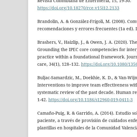
Revista Colombiana de Enfermería, 15, 19-30.
https://doi.org/10.18270/rce.v15i12.2133
Brandolin, A. & González-Frígoli, M. (2008). Com
recomendaciones y errores frecuentes (1a ed). L
Brashers, V., Haizlip, J., & Owen, J. A. (2020). T
Grounding the IPEC core competencies for interp
practice within a foundational framework. Journ
care, 34(1), 128–132.
https://doi.org/10.1080/13
Buljac-Samardzic, M., Doekhie, K. D., & Van-Wijn
Interventions to improve team effectiveness wit
systematic review of the past decade. Human res
1-42.
https://doi.org/10.1186/s12960-019-0411-3
Camaño-Puig, R. & Garrido, A. (2014). Estudio so
paciente, a través de provisión de cuidados enf
plantillas en hospitales de la Comunidad Valenc