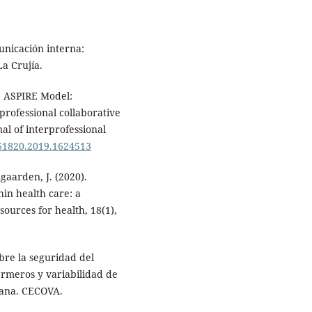
unicación interna:
a Crujía.
he ASPIRE Model:
rofessional collaborative
al of interprofessional
561820.2019.1624513
gaarden, J. (2020).
hin health care: a
ources for health, 18(1),
bre la seguridad del
ermeros y variabilidad de
iana. CECOVA.