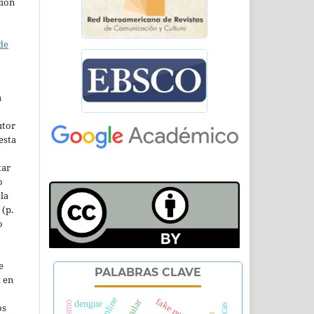
ción
de
a
utor
esta
tar
o
la
 (p.
o
e
PALABRAS CLAVE
l en
fake news
dengue
os