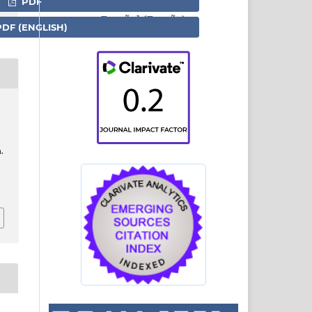
PDF
Español (España)
DF (ENGLISH)
.