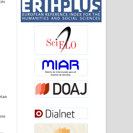
cés
ptan
sus