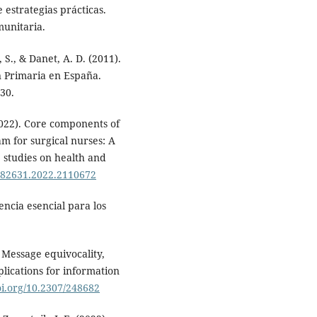
e estrategias prácticas.
munitaria.
, S., & Danet, A. D. (2011).
n Primaria en España.
30.
2022). Core components of
 for surgical nurses: A
e studies on health and
7482631.2022.2110672
encia esencial para los
). Message equivocality,
ications for information
oi.org/10.2307/248682