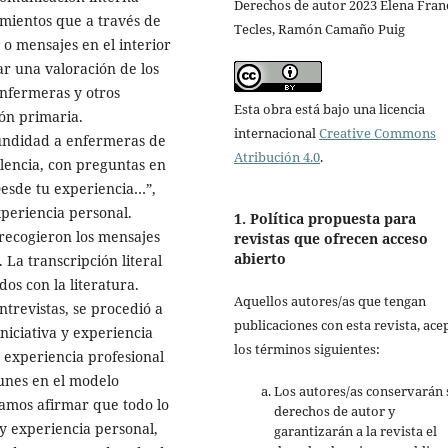
Derechos de autor 2023 Elena Fran
mientos que a través de
Tecles, Ramón Camaño Puig
o mensajes en el interior
ar una valoración de los
enfermeras y otros
Esta obra está bajo una licencia
ión primaria.
internacional
Creative Commons
fundidad a enfermeras de
Atribución 4.0
.
lencia, con preguntas en
Desde tu experiencia…”,
xperiencia personal.
1. Política propuesta para
recogieron los mensajes
revistas que ofrecen acceso
abierto
La transcripción literal
dos con la literatura.
Aquellos autores/as que tengan
ntrevistas, se procedió a
publicaciones con esta revista, ace
iniciativa y experiencia
los términos siguientes:
a experiencia profesional
munes en el modelo
Los autores/as conservarán 
amos afirmar que todo lo
derechos de autor y
a y experiencia personal,
garantizarán a la revista el