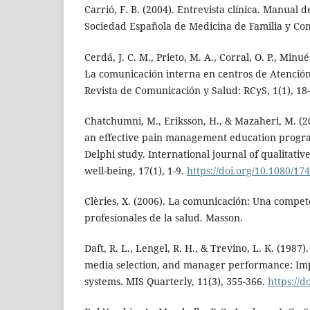
Carrió, F. B. (2004). Entrevista clínica. Manual d
Sociedad Española de Medicina de Familia y Co
Cerdá, J. C. M., Prieto, M. A., Corral, O. P., Minué
La comunicación interna en centros de Atenció
Revista de Comunicación y Salud: RCyS, 1(1), 18-
Chatchumni, M., Eriksson, H., & Mazaheri, M. (
an effective pain management education program
Delphi study. International journal of qualitativ
well-being, 17(1), 1-9.
https://doi.org/10.1080/1
Clèries, X. (2006). La comunicación: Una compet
profesionales de la salud. Masson.
Daft, R. L., Lengel, R. H., & Trevino, L. K. (1987
media selection, and manager performance: Impl
systems. MIS Quarterly, 11(3), 355-366.
https://d