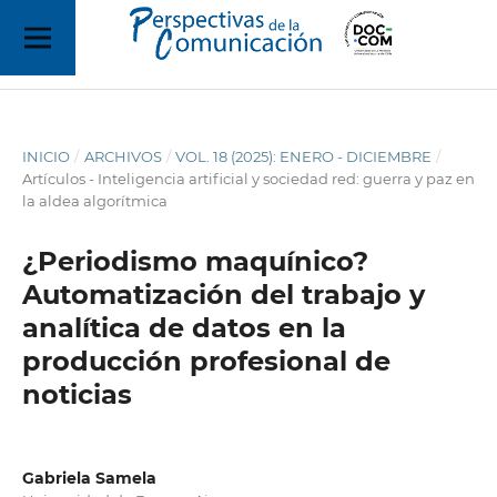
INICIO
/
ARCHIVOS
/
VOL. 18 (2025): ENERO - DICIEMBRE
/
Artículos - Inteligencia artificial y sociedad red: guerra y paz en
la aldea algorítmica
¿Periodismo maquínico?
Automatización del trabajo y
analítica de datos en la
producción profesional de
noticias
Gabriela Samela