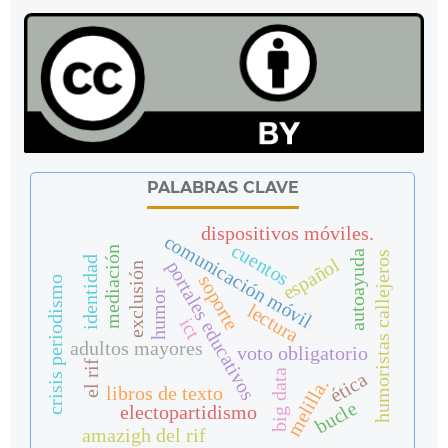
PALABRAS CLAVE
dispositivos móviles.
comunicación móvil
cuentos
mediación
autoayuda
humoristas callejeros
español
identidad
portales educativos
exclusión
soporte
crisis periodismo
humor
lectura
ict
adultos mayores
voto obligatorio
el rif
big data
ética
melilla.
libros de texto
bucle
electopartidismo
amazigh del rif