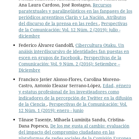
Ana Laura Cardoso, José Rostagno,
Recursos
paratextuales y paralingüísticos en las fanpages de los
periódicos argentinos Clarín y La Nación. Atributos
del discurso de la prensa en las redes
,
Perspectivas
de la Comunicación: Vol. 12 Núm. 2 (2019): julio -
diciembre
Federico Álvarez Gandolfi,
Cibercultura Otaku. Un
anáisis interdiscursivo de identidades fan puestas en
escen en grupos de Facebook
,
Perspectivas de la
Comunicación: Vol. 9 Núm. 2 (2016): Setiembre –
Diciembre
Francisco Javier Alonso-Flores, Carolina Moreno-
Castro, Antonio Eleazar Serrano-López,
Edad, género
y estatus profesional de los investigadores como
indicadores de la percepción de Twitter en la difusión
de la Ciencia
,
Perspectivas de la Comunicación: Vol.
12 Núm. 1 (2019): enero - junio
Tănase Tasențe, Mihaela Luminița Sandu, Cristina-
Dana Popescu,
De los me gusta al cambio: evaluación
del impacto del compromiso ciudadano en las
plataformas de redes sociales de la Comisión Europea