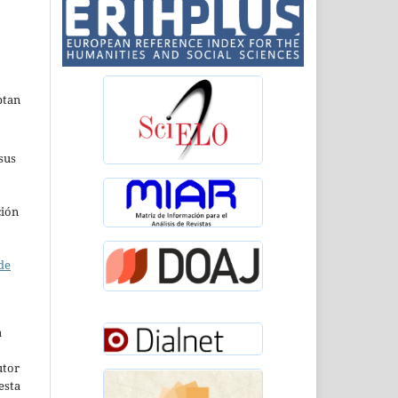
ptan
sus
ción
de
a
utor
esta