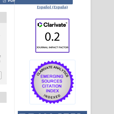
PDF
Español (España)
e
c
l