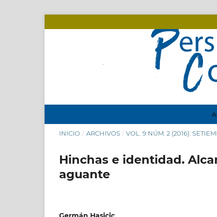
A
INICIO
/
ARCHIVOS
/
VOL. 9 NÚM. 2 (2016): SETI
Hinchas e identidad. Alcan
aguante
Germán Hasicic