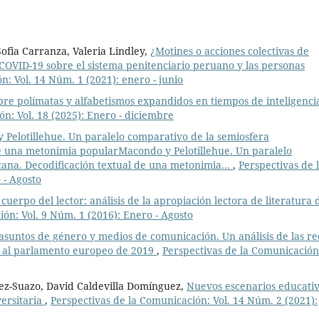
ofia Carranza, Valeria Lindley,
¿Motines o acciones colectivas de
COVID-19 sobre el sistema penitenciario peruano y las personas
n: Vol. 14 Núm. 1 (2021): enero - junio
bre polímatas y alfabetismos expandidos en tiempos de inteligenci
n: Vol. 18 (2025): Enero - diciembre
 Pelotillehue. Un paralelo comparativo de la semiosfera
de una metonimia popularMacondo y Pelotillehue. Un paralelo
ana. Decodificación textual de una metonimia...
,
Perspectivas de 
 - Agosto
cuerpo del lector: análisis de la apropiación lectora de literatura 
ón: Vol. 9 Núm. 1 (2016): Enero - Agosto
, asuntos de género y medios de comunicación. Un análisis de las r
es al parlamento europeo de 2019
,
Perspectivas de la Comunicación
ez-Suazo, David Caldevilla Domínguez,
Nuevos escenarios educati
versitaria
,
Perspectivas de la Comunicación: Vol. 14 Núm. 2 (2021):