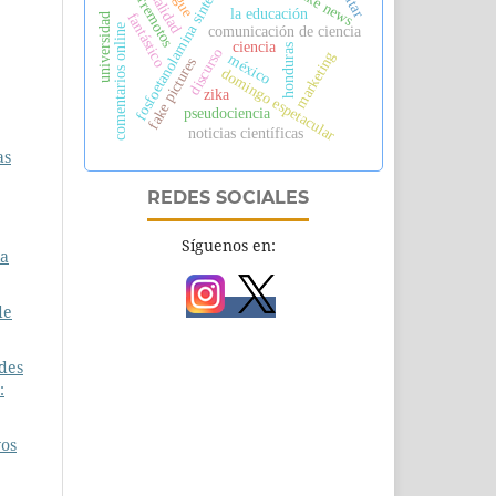
sexualidad
fosfoetanolamina sintética
fake news
terremotos
la educación
fantástico
universidad
comentarios online
comunicación de ciencia
ciencia
honduras
discurso
marketing
méxico
fake pictures
domingo espetacular
zika
pseudociencia
noticias científicas
as
REDES SOCIALES
Síguenos en:
la
de
edes
:
vos