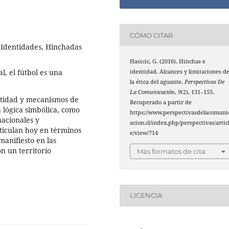
CÓMO CITAR
 Identidades, Hinchadas
Hasicic, G. (2016). Hinchas e
l, el fútbol es una
identidad. Alcances y limitaciones d
la ética del aguante.
Perspectivas De
La Comunicación
,
9
(2), 131–155.
ntidad y mecanismos de
Recuperado a partir de
lógica simbólica, como
https://www.perspectivasdelacomuni
nacionales y
acion.cl/index.php/perspectivas/artic
rticulan hoy en términos
e/view/714
manifiesto en las
n un territorio
Más formatos de cita
LICENCIA