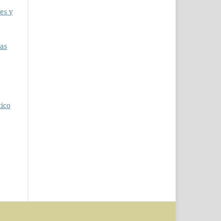
es y
as
tico