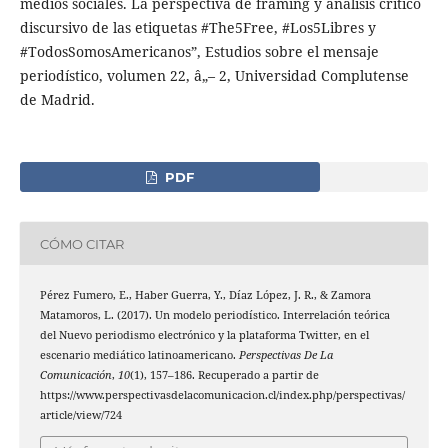
medios sociales. La perspectiva de framing y análisis crítico
discursivo de las etiquetas #The5Free, #Los5Libres y
#TodosSomosAmericanos”, Estudios sobre el mensaje
periodístico, volumen 22, â„– 2, Universidad Complutense
de Madrid.
PDF
CÓMO CITAR
Pérez Fumero, E., Haber Guerra, Y., Díaz López, J. R., & Zamora
Matamoros, L. (2017). Un modelo periodístico. Interrelación teórica
del Nuevo periodismo electrónico y la plataforma Twitter, en el
escenario mediático latinoamericano.
Perspectivas De La
Comunicación
,
10
(1), 157–186. Recuperado a partir de
https://www.perspectivasdelacomunicacion.cl/index.php/perspectivas/
article/view/724