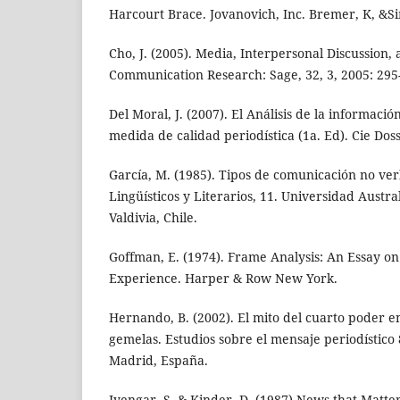
Harcourt Brace. Jovanovich, Inc. Bremer, K, &S
Cho, J. (2005). Media, Interpersonal Discussion, 
Communication Research: Sage, 32, 3, 2005: 295
Del Moral, J. (2007). El Análisis de la informació
medida de calidad periodística (1a. Ed). Cie Dos
García, M. (1985). Tipos de comunicación no ve
Lingüísticos y Literarios, 11. Universidad Austral
Valdivia, Chile.
Goffman, E. (1974). Frame Analysis: An Essay on
Experience. Harper & Row New York.
Hernando, B. (2002). El mito del cuarto poder en
gemelas. Estudios sobre el mensaje periodístico 
Madrid, España.
Iyengar, S. & Kinder, D. (1987) News that Matter