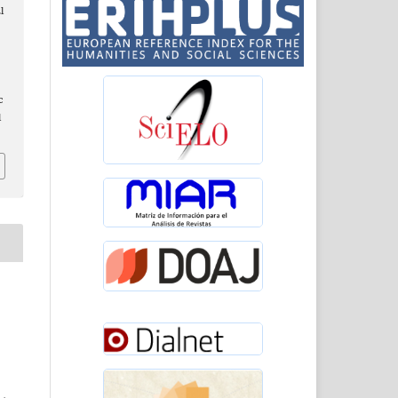
l
c
l