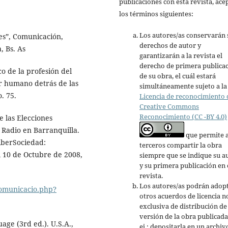
publicaciones con esta revista, ace
los términos siguientes:
Los autores/as conservarán 
nes”, Comunicación,
derechos de autor y
, Bs. As
garantizarán a la revista el
derecho de primera publica
co de la profesión del
de su obra, el cuál estará
er humano detrás de las
simultáneamente sujeto a la
. 75.
Licencia de reconocimiento 
Creative Commons
Reconocimiento (CC -BY 4.0)
e las Elecciones
 Radio en Barranquilla.
que permite 
iberSociedad:
terceros compartir la obra
l 10 de Octubre de 2008,
siempre que se indique su a
y su primera publicación en 
revista.
Los autores/as podrán adop
comunicacio.php?
otros acuerdos de licencia n
exclusiva de distribución de 
versión de la obra publicada
uage (3rd ed.). U.S.A.,
ej.: depositarla en un archiv