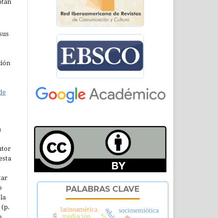
ptan
sus
ción
de
a
utor
esta
tar
o
PALABRAS CLAVE
la
 (p.
latinoamérica.
sociosemiótica
o
mediación