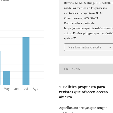
Barrios, M. M., & Hung, E. S. (2009). E
rol de los medios en los procesos
electorales.
Perspectivas De La
Comunicación
,
2
(2), 54–63.
Recuperado a partir de
https://www.perspectivasdelacomuni
acion.cl/index.php/perspectivas/artic
e/view/75
Más formatos de cita
LICENCIA
1. Política propuesta para
revistas que ofrecen acceso
abierto
Aquellos autores/as que tengan