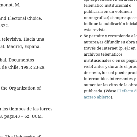
imonot, M.
telemático institucional o
publicarla en un volumen
monográfico) siempre que s
and Electoral Choice.
indique la publicación inicia
-322.
esta revista.
Se permite y recomienda a l
n televisiva. Hacia una
autores/as difundir su obra 
sat. Madrid, España.
través de Internet (p. ej.: en
archivos telemáticos
rbal. Documentos
institucionales o en su págin
web) antes y durante el pro
 de Chile, 1985: 23-28.
de envío, lo cual puede prod
intercambios interesantes y
aumentar las citas de la obr
 the Organization of
publicada. (Véase
El efecto d
acceso abierto
).
 los tiempos de las torres
8, pags.43 – 62. UCM.
s. The University of