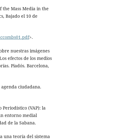
f the Mass Media in the
s, Bajado el 10 de
mccombs01.pdf
>.
 sobre nuestras imágenes
Los efectos de los medios
rías. Piadós. Barcelona,
 y agenda ciudadana.
 Periodístico (VAP): la
 un entorno medial
dad de la Sabana.
ra una teoría del sistema