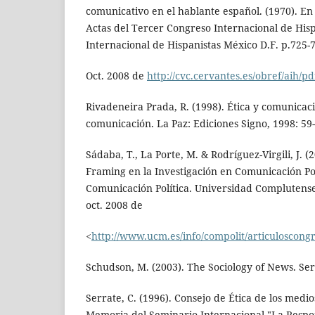
comunicativo en el hablante español. (1970). En 
Actas del Tercer Congreso Internacional de Hisp
Internacional de Hispanistas México D.F. p.725-7
Oct. 2008 de
http://cvc.cervantes.es/obref/aih/p
Rivadeneira Prada, R. (1998). Ética y comunicac
comunicación. La Paz: Ediciones Signo, 1998: 59-
Sádaba, T., La Porte, M. & Rodríguez-Virgili, J. (
Framing en la Investigación en Comunicación Pol
Comunicación Política. Universidad Complutense
oct. 2008 de
<
http://www.ucm.es/info/compolit/articuloscong
Schudson, M. (2003). The Sociology of News. Ser
Serrate, C. (1996). Consejo de Ética de los medi
Memoria del Seminario Internacional "La Respon