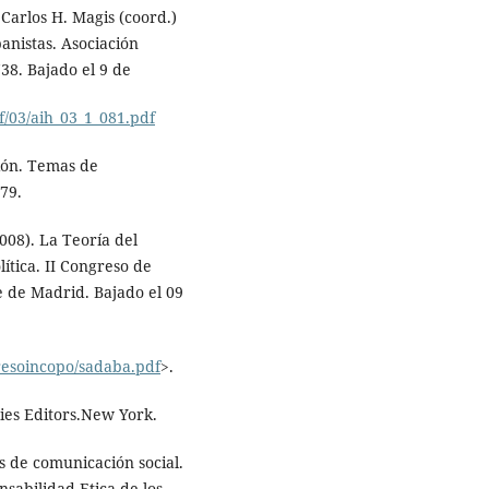
Carlos H. Magis (coord.)
anistas. Asociación
38. Bajado el 9 de
df/03/aih_03_1_081.pdf
ión. Temas de
79.
2008). La Teoría del
ítica. II Congreso de
 de Madrid. Bajado el 09
resoincopo/sadaba.pdf
>.
ies Editors.New York.
os de comunicación social.
sabilidad Etica de los