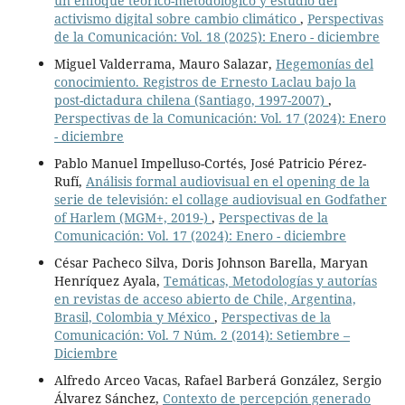
un enfoque teórico-metodológico y estudio del
activismo digital sobre cambio climático
,
Perspectivas
de la Comunicación: Vol. 18 (2025): Enero - diciembre
Miguel Valderrama, Mauro Salazar,
Hegemonías del
conocimiento. Registros de Ernesto Laclau bajo la
post-dictadura chilena (Santiago, 1997-2007)
,
Perspectivas de la Comunicación: Vol. 17 (2024): Enero
- diciembre
Pablo Manuel Impelluso-Cortés, José Patricio Pérez-
Rufí,
Análisis formal audiovisual en el opening de la
serie de televisión: el collage audiovisual en Godfather
of Harlem (MGM+, 2019-)
,
Perspectivas de la
Comunicación: Vol. 17 (2024): Enero - diciembre
César Pacheco Silva, Doris Johnson Barella, Maryan
Henríquez Ayala,
Temáticas, Metodologías y autorías
en revistas de acceso abierto de Chile, Argentina,
Brasil, Colombia y México
,
Perspectivas de la
Comunicación: Vol. 7 Núm. 2 (2014): Setiembre –
Diciembre
Alfredo Arceo Vacas, Rafael Barberá González, Sergio
Álvarez Sánchez,
Contexto de percepción generado