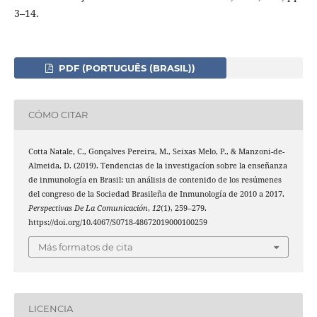
3–14.
PDF (PORTUGUÊS (BRASIL))
CÓMO CITAR
Cotta Natale, C., Gonçalves Pereira, M., Seixas Melo, P., & Manzoni-de-
Almeida, D. (2019). Tendencias de la investigacíon sobre la enseñanza
de inmunología en Brasil: un análisis de contenido de los resúmenes
del congreso de la Sociedad Brasileña de Inmunología de 2010 a 2017.
Perspectivas De La Comunicación
,
12
(1), 259–279.
https://doi.org/10.4067/S0718-48672019000100259
Más formatos de cita
LICENCIA