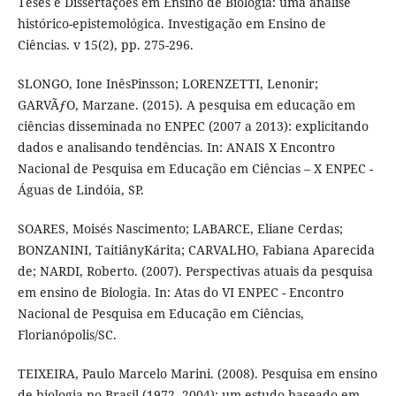
Teses e Dissertações em Ensino de Biologia: uma análise
histórico-epistemológica. Investigação em Ensino de
Ciências. v 15(2), pp. 275-296.
SLONGO, Ione InêsPinsson; LORENZETTI, Lenonir;
GARVÃƒO, Marzane. (2015). A pesquisa em educação em
ciências disseminada no ENPEC (2007 a 2013): explicitando
dados e analisando tendências. In: ANAIS X Encontro
Nacional de Pesquisa em Educação em Ciências – X ENPEC -
Águas de Lindóia, SP.
SOARES, Moisés Nascimento; LABARCE, Eliane Cerdas;
BONZANINI, TaitiânyKárita; CARVALHO, Fabiana Aparecida
de; NARDI, Roberto. (2007). Perspectivas atuais da pesquisa
em ensino de Biologia. In: Atas do VI ENPEC - Encontro
Nacional de Pesquisa em Educação em Ciências,
Florianópolis/SC.
TEIXEIRA, Paulo Marcelo Marini. (2008). Pesquisa em ensino
de biologia no Brasil (1972- 2004): um estudo baseado em