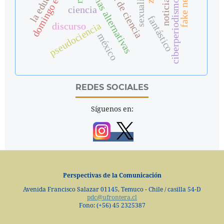
terapias alternativas
sexualidad
fake news
ciberperiodismo
ciencia
fantástico
pseudociencia
discurso
méxico
REDES SOCIALES
Síguenos en:
Perspectivas de la Comunicación
Avenida Francisco Salazar 01145, Temuco - Chile / casilla 54-D
pdc@ufrontera.cl
Fono: (+56) 45 2325387