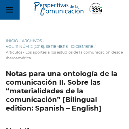
INICIO
/
ARCHIVOS
/
VOL. 11 NÚM. 2 (2018): SETIEMBRE - DICIEMBRE
/
Artículos - Los aportes a los estudios de la comunicación desde
Iberoamérica.
Notas para una ontología de la
comunicación II. Sobre las
“materialidades de la
comunicación” [Bilingual
edition: Spanish – English]