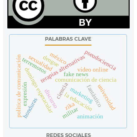
PALABRAS CLAVE
pseudociencia
méxico
terapias alternativas
sexualidad
dengue
política de comunicación
terremotos
vídeo online
domingo espetacular
fake news
comunicación de ciencia
ciencia
expresión
universidad
fantástico
marketing
discurso
la educación
honduras
zika
militar
animación
REDES SOCIALES