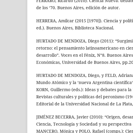
FERRARO, Ricardo (2010): Ciencia Nueva: debate
de los ‘70. Buenos Aires, edición de autor.
HERRERA, Amilcar (2015 [1970]). Ciencia y polít
ed.). Buenos Aires, Biblioteca Nacional.
HURTADO DE MENDOZA, Diego (2011): “Surgimien
retorno: el pensamiento latinoamericano en cien
desarrollo”. Voces en el Fénix, N°8. Buenos Aires
Económicas, Universidad de Buenos Aires, pp.20
HURTADO DE MENDOZA, Diego, y FELD, Adriana (
Mundo Atómico y la ‘nueva Argentina científica
KORN, Guillermo (eds.): Ideas y debates para l
Revistas culturales y políticas del peronismo (19
Editorial de la Universidad Nacional de La Plata
JIMÉNEZ BECERRA, Javier (2010): “Origen, desarr
Ciencia, Tecnología y Sociedad y su perspectiva
MANCERO, Mónica y POLO, Rafael (comps.): Cienc