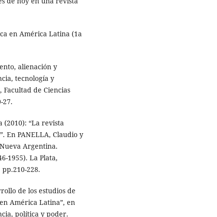
s de hoy en una revista
ica en América Latina (1a
to, alienación y
cia, tecnología y
, Facultad de Ciencias
-27.
2010): “La revista
‘”. En PANELLA, Claudio y
a Nueva Argentina.
46-1955). La Plata,
, pp.210-228.
ollo de los estudios de
 en América Latina”, en
ia, política y poder.