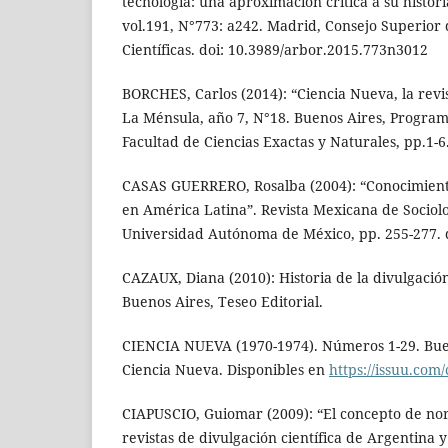
tecnología: una aproximación crítica a su histor
vol.191, N°773: a242. Madrid, Consejo Superior 
Científicas. doi: 10.3989/arbor.2015.773n3012
BORCHES, Carlos (2014): “Ciencia Nueva, la revist
La Ménsula, año 7, N°18. Buenos Aires, Programa
Facultad de Ciencias Exactas y Naturales, pp.1-6
CASAS GUERRERO, Rosalba (2004): “Conocimiento
en América Latina”. Revista Mexicana de Sociolo
Universidad Autónoma de México, pp. 255-277. 
CAZAUX, Diana (2010): Historia de la divulgación
Buenos Aires, Teseo Editorial.
CIENCIA NUEVA (1970-1974). Números 1-29. Buen
Ciencia Nueva. Disponibles en
https://issuu.com
CIAPUSCIO, Guiomar (2009): “El concepto de no
revistas de divulgación científica de Argentina 