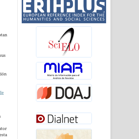
ptan
sus
ción
de
a
utor
esta