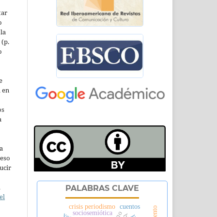
tar
o
la
 (p.
o
e
l en
os
a
a
ceso
ucir
a
PALABRAS CLAVE
el
crisis periodismo
cuentos
sociosemiótica