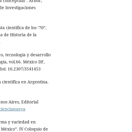
ia conceptual”. Arbor,
de Investigaciones
a científica de los ‘70”.
 de Historia de la
.
, tecnología y desarrollo
gía, vol.66. México DF,
doi: 10.2307/3541453
 científica en Argentina.
os Aires, Editorial
/ciencianueva
rma y variedad en
y México”. IV Coloquio de