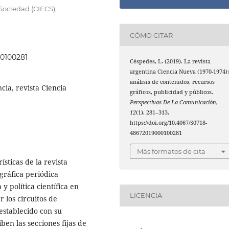
 Sociedad (CIECS),
CÓMO CITAR
00100281
Céspedes, L. (2019). La revista
argentina Ciencia Nueva (1970-1974)
análisis de contenidos, recursos
cia, revista Ciencia
gráficos, publicidad y públicos.
Perspectivas De La Comunicación
,
12
(1), 281–313.
https://doi.org/10.4067/S0718-
48672019000100281
Más formatos de cita
ísticas de la revista
gráfica periódica
y política científica en
LICENCIA
 los circuitos de
 establecido con su
ben las secciones fijas de