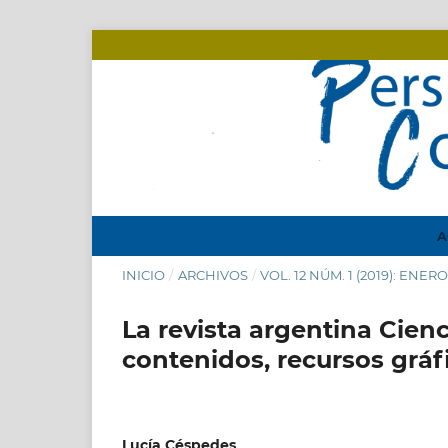
A
INICIO
/
ARCHIVOS
/
VOL. 12 NÚM. 1 (2019): ENER
La revista argentina Cienc
contenidos, recursos gráf
Lucía Céspedes