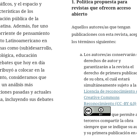
1. Política propuesta para
áficos, y el espacio y
revistas que ofrecen acceso
terísticas de los
abierto
ación pública de la
Latina. Además, fue uno
Aquellos autores/as que tengan
corriente de pensamiento
publicaciones con esta revista, ace
nto Latinoamericano en
los términos siguientes:
mas como (sub)desarrollo,
Los autores/as conservarán 
ológica, educación
derechos de autor y
debates que hoy en día
garantizarán a la revista el
ribuyó a colocar en la
derecho de primera publica
tanto, consideramos que
de su obra, el cuál estará
 un análisis más
simultáneamente sujeto a la
Licencia de reconocimiento 
ciones pasadas y actuales
Creative Commons
ia, incluyendo sus debates
Reconocimiento (CC -BY 4.0)
que permite 
terceros compartir la obra
siempre que se indique su a
y su primera publicación en 