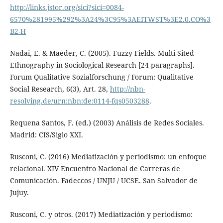
http://links.jstor.org/sici?sici=0084-
6570%281995%292%3A24%3C95%3AEITWST%3E2.0.CO%3
B2-H
Nadai, E. & Maeder, C. (2005). Fuzzy Fields. Multi-Sited
Ethnography in Sociological Research [24 paragraphs].
Forum Qualitative Sozialforschung / Forum: Qualitative
Social Research, 6(3), Art. 28,
http://nbn-
resolving.de/urn:nbn:de:0114-fqs0503288
.
Requena Santos, F. (ed.) (2003) Análisis de Redes Sociales.
Madrid: CIS/Siglo XXI.
Rusconi, C. (2016) Mediatización y periodismo: un enfoque
relacional. XIV Encuentro Nacional de Carreras de
Comunicación. Fadeccos / UNJU / UCSE. San Salvador de
Jujuy.
Rusconi, C. y otros. (2017) Mediatización y periodismo: