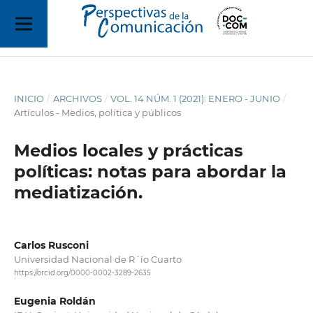
INICIO
/
ARCHIVOS
/
VOL. 14 NÚM. 1 (2021): ENERO - JUNIO
/
Artículos - Medios, política y públicos
Medios locales y prácticas
políticas: notas para abordar la
mediatización.
Carlos Rusconi
Universidad Nacional de R´ío Cuarto
https://orcid.org/0000-0002-3289-2635
Eugenia Roldán