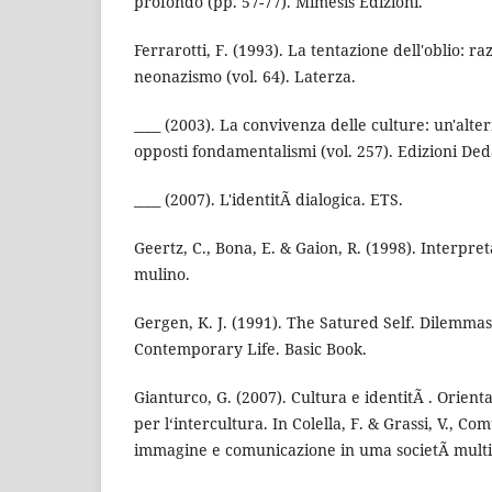
profondo (pp. 57-77). Mimesis Edizioni.
Ferrarotti, F. (1993). La tentazione dell'oblio: r
neonazismo (vol. 64). Laterza.
____ (2003). La convivenza delle culture: un'alter
opposti fondamentalismi (vol. 257). Edizioni Ded
____ (2007). L'identitÃ dialogica. ETS.
Geertz, C., Bona, E. & Gaion, R. (1998). Interpret
mulino.
Gergen, K. J. (1991). The Satured Self. Dilemmas 
Contemporary Life. Basic Book.
Gianturco, G. (2007). Cultura e identitÃ . Orient
per l‘intercultura. In Colella, F. & Grassi, V., C
immagine e comunicazione in uma societÃ multic