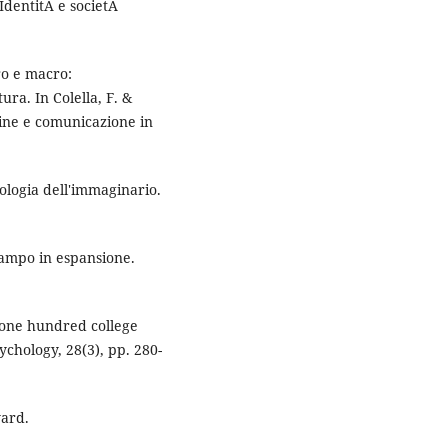
 IdentitÃ e societÃ
cro e macro:
ra. In Colella, F. &
gine e comunicazione in
ciologia dell'immaginario.
 campo in espansione.
f one hundred college
chology, 28(3), pp. 280-
yard.