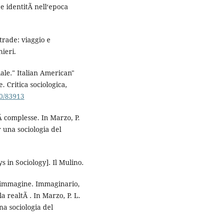
 e identitÃ nell‘epoca
trade: viaggio e
hieri.
ale." Italian American"
. Critica sociologica,
400/83913
tÃ complesse. In Marzo, P.
r una sociologia del
s in Sociology]. Il Mulino.
ll‘immagine. Immaginario,
 realtÃ . In Marzo, P. L.
na sociologia del