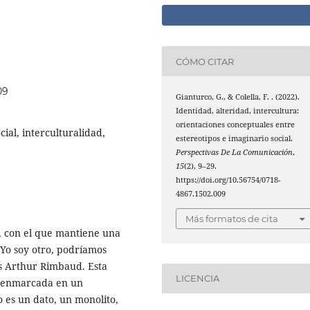
CÓMO CITAR
09
Gianturco, G., & Colella, F. . (2022).
Identidad, alteridad, intercultura:
orientaciones conceptuales entre
cial, interculturalidad,
estereotipos e imaginario social.
Perspectivas De La Comunicación
,
15
(2), 9–29.
https://doi.org/10.56754/0718-
4867.1502.009
Más formatos de cita
d, con el que mantiene una
: Yo soy otro, podríamos
és Arthur Rimbaud. Esta
LICENCIA
i enmarcada en un
 es un dato, un monolito,