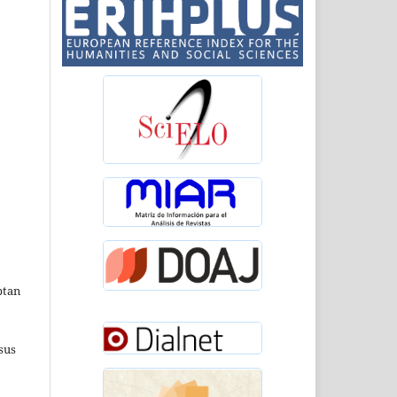
ptan
sus