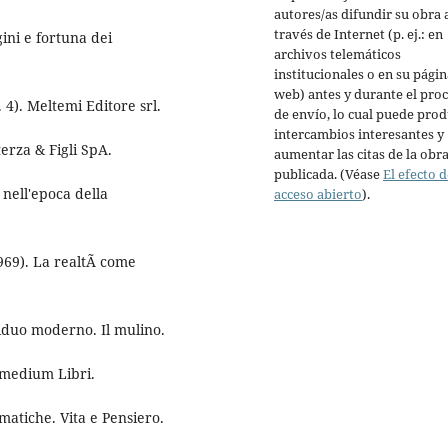
autores/as difundir su obra 
través de Internet (p. ej.: en
ini e fortuna dei
archivos telemáticos
institucionales o en su págin
web) antes y durante el pro
 4). Meltemi Editore srl.
de envío, lo cual puede prod
intercambios interesantes y
erza & Figli SpA.
aumentar las citas de la obr
publicada. (Véase
El efecto d
o nell'epoca della
acceso abierto
).
1969). La realtÃ come
viduo moderno. Il mulino.
rmedium Libri.
ematiche. Vita e Pensiero.