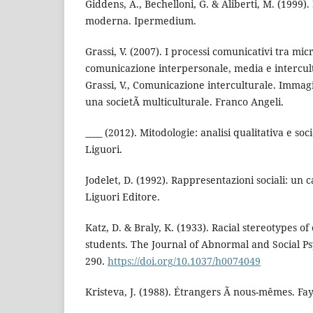
Giddens, A., Bechelloni, G. & Aliberti, M. (1999).
moderna. Ipermedium.
Grassi, V. (2007). I processi comunicativi tra mi
comunicazione interpersonale, media e intercultu
Grassi, V., Comunicazione interculturale. Imma
una societÃ multiculturale. Franco Angeli.
____ (2012). Mitodologie: analisi qualitativa e so
Liguori.
Jodelet, D. (1992). Rappresentazioni sociali: un
Liguori Editore.
Katz, D. & Braly, K. (1933). Racial stereotypes o
students. The Journal of Abnormal and Social Psy
290.
https://doi.org/10.1037/h0074049
Kristeva, J. (1988). Étrangers Ã nous-mêmes. Fa