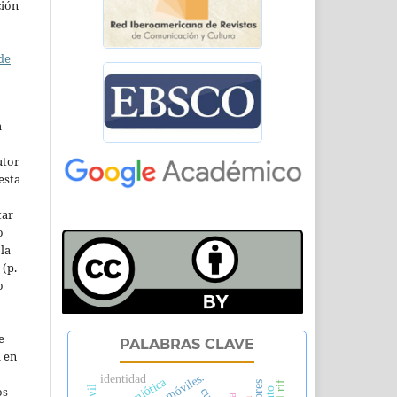
ción
de
a
utor
esta
tar
o
la
 (p.
o
e
PALABRAS CLAVE
l en
identidad
os