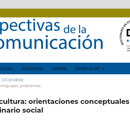
CTUAL
ARCHIVOS
AVISOS
ACERCA DE
O - DICIEMBRE
/
, lenguajes, problemas
rcultura: orientaciones conceptuales
nario social