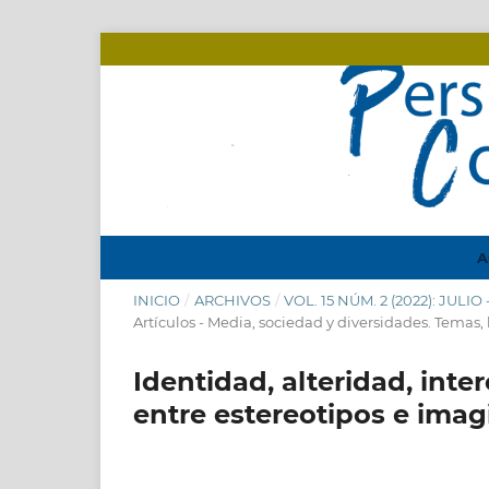
A
INICIO
/
ARCHIVOS
/
VOL. 15 NÚM. 2 (2022): JULI
Artículos - Media, sociedad y diversidades. Temas
Identidad, alteridad, inte
entre estereotipos e imagi