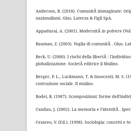
Anderson, B. (2018). ComunitÃ immaginate: Orig
nazionalismi. Gius. Laterza & Figli SpA.
Appadurai, A. (2001). ModernitÃ in polvere (Vol.
Bauman, Z. (2003). Voglia di comunitÃ . Gius. Lat
Beck, U. (2000). I rischi della libertÃ : l'individu
globalizzazione. SocietÃ editrice il Mulino.
Berger, P. L., Luckmann, T. & Innocenti, M. S. (
costruzione sociale. Il mulino.
Bodei, R. (1987). Scomposizioni: forme dell'indi
Candau, J. (2002). La memoria e l‘identitÃ . Ipe
Cesareo, V. (Ed.). (1998). Sociologia: concetti e t