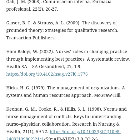
Gali, J. M. (2008). Comunicación interna. Farmacia
profesional, 22(2), 26-27.
Glaser, B. G. & Strauss, A. L. (2009). The discovery of
grounded theory: Strategies for qualitative research.
Transaction Publishers.
Ham-Baloyi, W. (2022). Nurses’ roles in changing practice
through implementing best practices: A systematic review.
Health SA = SA Gesondheid, 27, 1-9.
https://doi.org/10.4102/hsag.v27i0.1776
Hicks, H. G. (1979). The management of organizations: A
systems and human resources approach. McGraw-Hill.
Keenan, G. M., Cooke, R., & Hillis, S. L. (1998). Norms and
nurse management of conflicts: Keys to understanding
nurse–physician collaboration. Research in Nursing &
Health, 21(1), 59-72.
https://doi.org/10.1002/(SICI)1098-
240X(199802)21:1
<59::AID-NUR7>3.0.CO;2-S