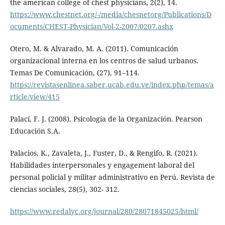
the american college of chest physicians, 2(2), 14.
https://www.chestnet.org/-/media/chesnetorg/Publications/D
ocuments/CHEST-Physician/Vol-2-2007/0207.ashx
Otero, M. & Alvarado, M. A. (2011). Comunicación
organizacional interna en los centros de salud urbanos.
Temas De Comunicación, (27), 91–114.
https://revistasenlinea.saber.ucab.edu.ve/index.php/temas/a
rticle/view/415
Palací, F. J. (2008). Psicología de la Organización. Pearson
Educación S.A.
Palacios, K., Zavaleta, J., Fuster, D., & Rengifo, R. (2021).
Habilidades interpersonales y engagement laboral del
personal policial y militar administrativo en Perú. Revista de
ciencias sociales, 28(5), 302- 312.
https://www.redalyc.org/journal/280/28071845025/html/