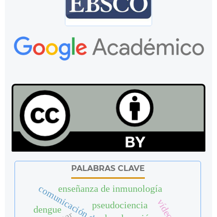
PALABRAS CLAVE
comunicación de ciencia
enseñanza de inmunología
pseudociencia
dengue