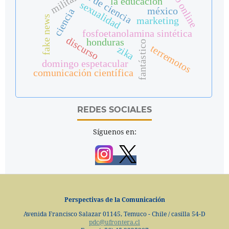
vídeo online
militar
la educación
sexualidad
méxico
ciencia
fake news
marketing
fosfoetanolamina sintética
discurso
honduras
fantástico
terremotos
zika
domingo espetacular
comunicación científica
REDES SOCIALES
Síguenos en:
Perspectivas de la Comunicación
Avenida Francisco Salazar 01145, Temuco - Chile / casilla 54-D
pdc@ufrontera.cl