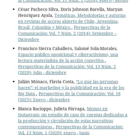
la Comunicación: Vol. 11 Núm. 1 (2018): enero - agosto
César Pacheco Silva, Doris Johnson Barella, Maryan
Henríquez Ayala,
Temáticas, Metodologías y autorías
en revistas de acceso abierto de Chile, Argentina,
Brasil, Colombia y México
,
Perspectivas de la
Comunicación: Vol. 7 Núm. 2 (2014): Setiembre –
Diciembre
Francisco Sierra Caballero, Salomé Sola-Morales,
Espacio público oposicional y ciberactivismo, una
lectura materialista de la acción conectiva
,
Perspectivas de la Comunicación: Vol. 13 Núm. 2
(2020): julio - diciembre
Julián Mónaco, Flavia Costa,
“Lo que las personas
hacen”: el marketing y la publicidad en la era de los
Big Data
,
Perspectivas de la Comunicación: Vol. 18
(2025): Enero - diciembre
Bianca Racioppe, Julieta Párraga,
Memes en
Instagram: un estudio de caso de cuentas dedicadas a
la producción y circulación de estas narrativas
contemporáneas
,
Perspectivas de la Comunicación:
Vol. 13 Núm. 1 (2020): enero - junio