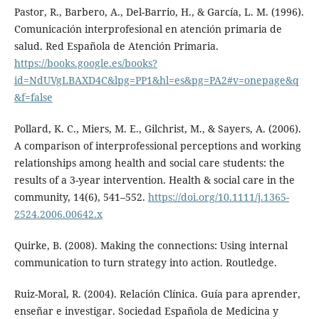
Pastor, R., Barbero, A., Del-Barrio, H., & García, L. M. (1996).
Comunicación interprofesional en atención primaria de
salud. Red Española de Atención Primaria.
https://books.google.es/books?
id=NdUVgLBAXD4C&lpg=PP1&hl=es&pg=PA2#v=onepage&q
&f=false
Pollard, K. C., Miers, M. E., Gilchrist, M., & Sayers, A. (2006).
A comparison of interprofessional perceptions and working
relationships among health and social care students: the
results of a 3-year intervention. Health & social care in the
community, 14(6), 541–552.
https://doi.org/10.1111/j.1365-
2524.2006.00642.x
Quirke, B. (2008). Making the connections: Using internal
communication to turn strategy into action. Routledge.
Ruiz-Moral, R. (2004). Relación Clínica. Guía para aprender,
enseñar e investigar. Sociedad Española de Medicina y