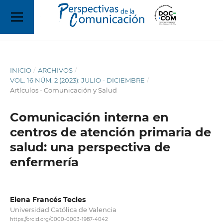
INICIO
/
ARCHIVOS
/
VOL. 16 NÚM. 2 (2023): JULIO - DICIEMBRE
/
Artículos - Comunicación y Salud
Comunicación interna en
centros de atención primaria de
salud: una perspectiva de
enfermería
Elena Francés Tecles
Universidad Católica de Valencia
https://orcid.org/0000-0003-1987-4042