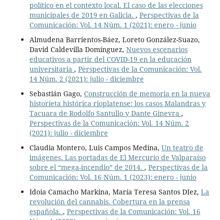
político en el contexto local. El caso de las elecciones
municipales de 2019 en Galicia.
,
Perspectivas de la
Comunicación: Vol. 14 Núm. 1 (2021): enero - junio
Almudena Barrientos-Báez, Loreto González-Suazo,
David Caldevilla Domínguez,
Nuevos escenarios
educativos a partir del COVID-19 en la educación
universitaria
,
Perspectivas de la Comunicación: Vol.
14 Núm. 2 (2021): julio - diciembre
Sebastián Gago,
Construcción de memoria en la nueva
historieta histórica rioplatense: los casos Malandras y
Tacuara de Rodolfo Santullo y Dante Ginevra
,
Perspectivas de la Comunicación: Vol. 14 Núm. 2
(2021): julio - diciembre
Claudia Montero, Luis Campos Medina,
Un teatro de
imágenes. Las portadas de El Mercurio de Valparaíso
sobre el “mega-incendio” de 2014.
,
Perspectivas de la
Comunicación: Vol. 16 Núm. 1 (2023): enero - junio
Idoia Camacho Markina, María Teresa Santos DIez,
La
revolución del cannabis. Cobertura en la prensa
española.
,
Perspectivas de la Comunicación: Vol. 16