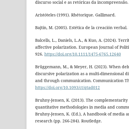
discurso social e as retóricas da incompreensã
Aristóteles (1991). Rhétorique. Gallimard.
Bajtín, M. (2005). Estética de la creación verbal. 
Balcells, L., Daniels, L.A., & Kuo, A. (2024). Terr
affective polarization. European Journal of Politi
926.
https://doi.org/10.1111/1475-6765.12640
Brüggemann, M., & Meyer, H. (2023). When deb
discursive polarization as a multi-dimensional 
and through communication. Communication Theo
https://doi.org/10.1093/ct/qtad012
Bruhny-Jensen, K. (2013). The complementarity 
quantitative methodologies in media and commu
Bruhny-Jensen, K. (Ed.), A handbook of media 
research (pp. 266-284). Routledge.