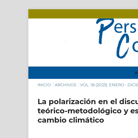
A
INICIO
/
ARCHIVOS
/
VOL. 18 (2025): ENERO - DI
La polarización en el dis
teórico-metodológico y es
cambio climático