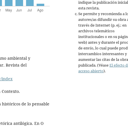
indique la publicación inicia
esta revista.
Se permite y recomienda a l
autores/as difundir su obra 
través de Internet (p. ej.: en
archivos telemáticos
institucionales o en su págin
web) antes y durante el pro
de envío, lo cual puede prod
intercambios interesantes y
ismo ambiental y
aumentar las citas de la obr
r. Revista del
publicada. (Véase
El efecto d
acceso abierto
).
r/index
a Contexto.
s históricos de lo pensable
tórica antilógica. En O