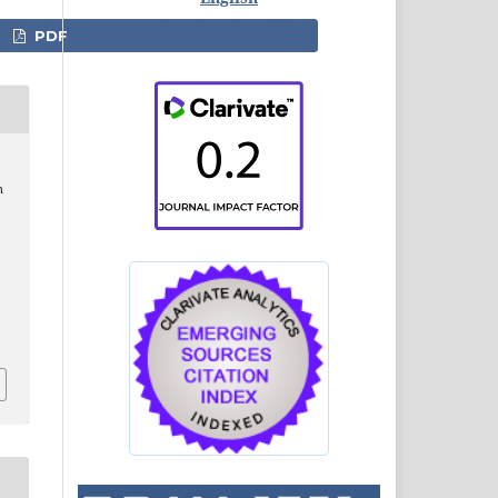
Español (España)
PDF
n
e