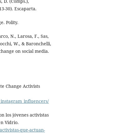
, D. (Comps.),
13-30). Escaparta.
e. Polity.
rco, N., Larosa, F., Sas,
iocchi, W., & Baronchelli,
change on social media.
te Change Activists
t_instagram_influencers/
n los jóvenes activistas
en Vidrio.
activistas-que-actuan-