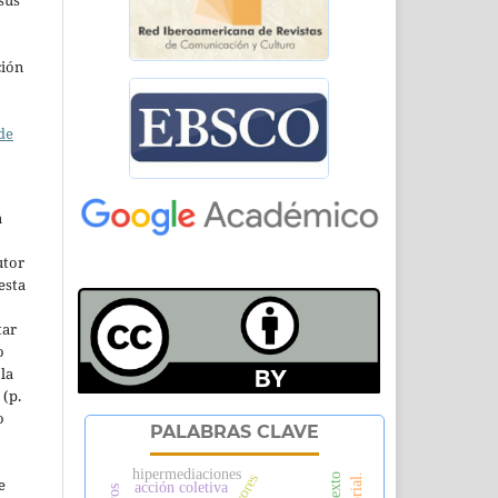
ción
de
a
utor
esta
tar
o
la
 (p.
o
PALABRAS CLAVE
hipermediaciones
e
acción coletiva