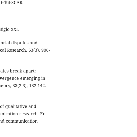
o. EduFSCAR.
Siglo XXI.
itorial disputes and
cal Research, 63(3), 906-
ates break apart:
divergence emerging in
ry, 33(2-3), 132-142.
of qualitative and
nication research. En
and communication