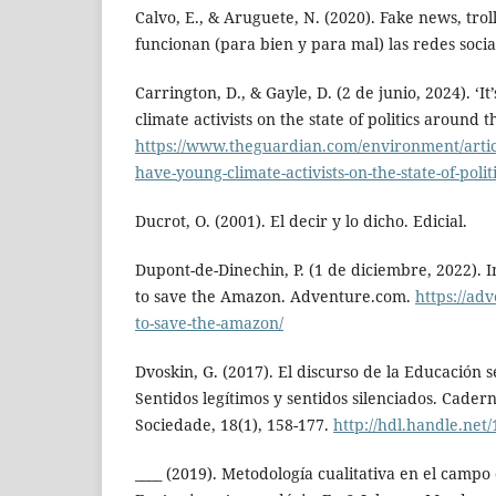
Calvo, E., & Aruguete, N. (2020). Fake news, tro
funcionan (para bien y para mal) las redes social
Carrington, D., & Gayle, D. (2 de junio, 2024). ‘It
climate activists on the state of politics around
https://www.theguardian.com/environment/article
have-young-climate-activists-on-the-state-of-poli
Ducrot, O. (2001). El decir y lo dicho. Edicial.
Dupont-de-Dinechin, P. (1 de diciembre, 2022). In
to save the Amazon. Adventure.com.
https://ad
to-save-the-amazon/
Dvoskin, G. (2017). El discurso de la Educación 
Sentidos legítimos y sentidos silenciados. Cade
Sociedade, 18(1), 158-177.
http://hdl.handle.net
____ (2019). Metodología cualitativa en el campo 