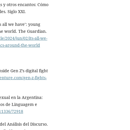
lls y otros encantos: Cómo
es. Siglo XXI.
’s all we have’: young
 the world. The Guardian.
/2024/jun/02/its-all-we-
tics-around-the-world
side Gen Z’s digital fight
venture.com/gen-z-fights-
sexual en la Argentina:
rnos de Linguagem e
/11336/72918
del Análisis del Discurso.