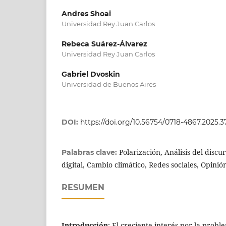
Andres Shoai
Universidad Rey Juan Carlos
Rebeca Suárez-Álvarez
Universidad Rey Juan Carlos
Gabriel Dvoskin
Universidad de Buenos Aires
DOI:
https://doi.org/10.56754/0718-4867.2025.3
Polarización, Análisis del discu
Palabras clave:
digital, Cambio climático, Redes sociales, Opinió
RESUMEN
Introducción
: El creciente interés por la probl