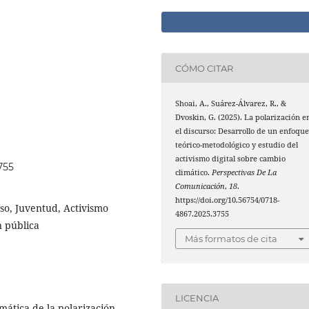
CÓMO CITAR
Shoai, A., Suárez-Álvarez, R., &
Dvoskin, G. (2025). La polarización e
el discurso: Desarrollo de un enfoqu
teórico-metodológico y estudio del
activismo digital sobre cambio
755
climático.
Perspectivas De La
Comunicación
,
18
.
https://doi.org/10.56754/0718-
rso, Juventud, Activismo
4867.2025.3755
n pública
Más formatos de cita
LICENCIA
emática de la polarización