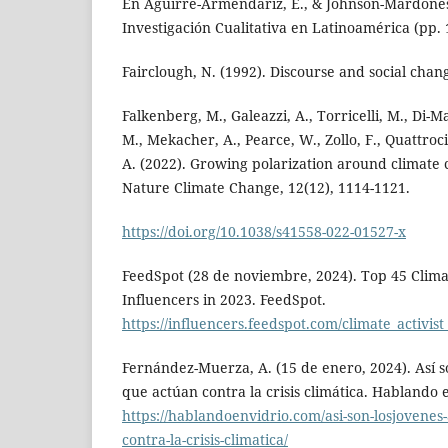
En Aguirre-Armendáriz, E., & Johnson-Mardones
Investigación Cualitativa en Latinoamérica (pp. 
Fairclough, N. (1992). Discourse and social chang
Falkenberg, M., Galeazzi, A., Torricelli, M., Di-Ma
M., Mekacher, A., Pearce, W., Zollo, F., Quattroc
A. (2022). Growing polarization around climate 
Nature Climate Change, 12(12), 1114-1121.
https://doi.org/10.1038/s41558-022-01527-x
FeedSpot (28 de noviembre, 2024). Top 45 Clima
Influencers in 2023. FeedSpot.
https://influencers.feedspot.com/climate_activis
Fernández-Muerza, A. (15 de enero, 2024). Así so
que actúan contra la crisis climática. Hablando 
https://hablandoenvidrio.com/asi-son-losjovenes-
contra-la-crisis-climatica/