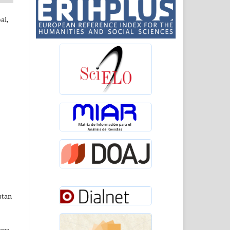
ai,
ptan
sus