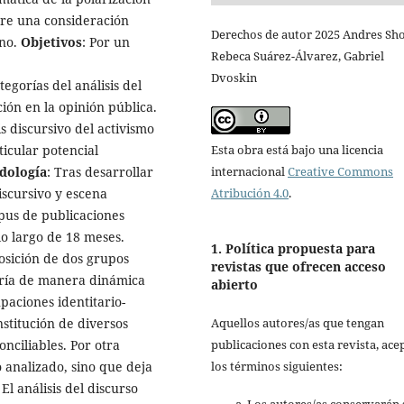
re una consideración
Derechos de autor 2025 Andres Sho
eno.
Objetivos
: Por un
Rebeca Suárez-Álvarez, Gabriel
Dvoskin
gorías del análisis del
ción en la opinión pública.
is discursivo del activismo
Esta obra está bajo una licencia
ticular potencial
internacional
Creative Commons
dología
: Tras desarrollar
Atribución 4.0
.
iscursivo y escena
rpus de publicaciones
 lo largo de 18 meses.
1. Política propuesta para
posición de dos grupos
revistas que ofrecen acceso
aría de manera dinámica
abierto
paciones identitario-
Aquellos autores/as que tengan
nstitución de diversos
publicaciones con esta revista, ace
nciliables. Por otra
los términos siguientes:
o analizado, sino que deja
: El análisis del discurso
Los autores/as conservarán 